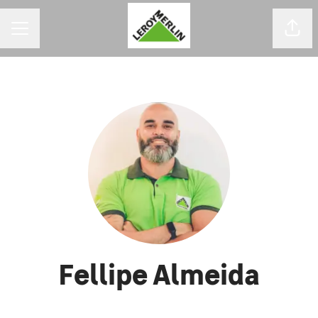
MENU DE CARREIRAS
Comp
Fellipe Almeida