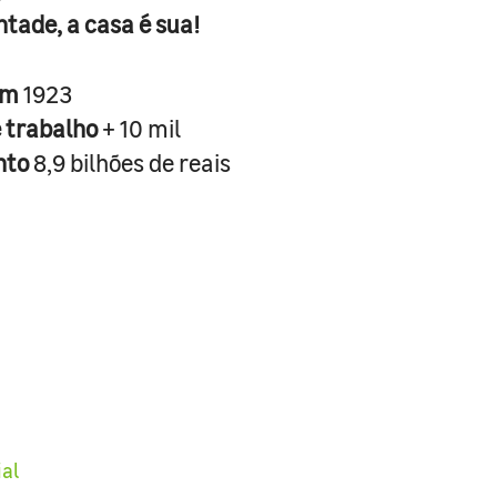
ntade, a casa é sua!
em
1923
e trabalho
+ 10 mil
nto
8,9 bilhões de reais
ial