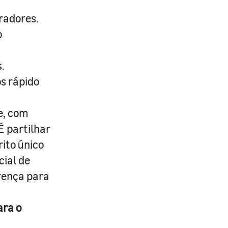
radores.
o
.
s rápido
e, com
É partilhar
rito único
cial de
erença para
ara o