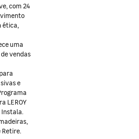
ive, com 24
lvimento
 ética,
rece uma
s de vendas
 para
usivas e
 Programa
ira LEROY
Instala.
 madeiras,
 Retire.