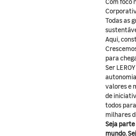
Com foco n
Corporativ
Todas as g
sustentáve
Aqui, cons
Crescemos 
para cheg
Ser LEROY 
autonomia 
valores e 
de iniciat
todos para
milhares d
Seja parte
mundo. Se