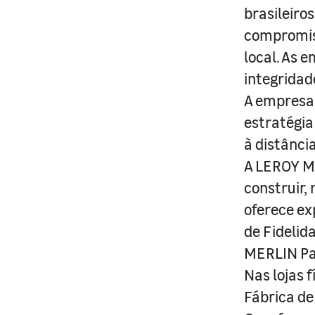
brasileiro
compromis
local. As 
integridad
A empresa 
estratégia
à distânci
A LEROY ME
construir,
oferece ex
de Fidelid
MERLIN Pa
Nas lojas 
Fábrica de