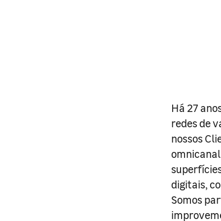
Há 27 anos
redes de v
nossos Cli
omnicanal 
superfície
digitais, 
Somos part
improveme