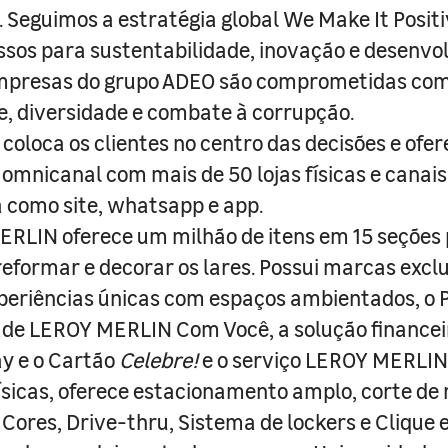
s. Seguimos a estratégia global We Make It Posit
sos para sustentabilidade, inovação e desenvo
empresas do grupo ADEO são comprometidas com
e, diversidade e combate à corrupção.
coloca os clientes no centro das decisões e ofe
 omnicanal com mais de 50 lojas físicas e canai
a como site, whatsapp e app.
RLIN oferece um milhão de itens em 15 seções
 reformar e decorar os lares. Possui marcas excl
periências únicas com espaços ambientados, o
ade LEROY MERLIN Com Você, a solução finance
y e o Cartão
Celebre!
e o serviço LEROY MERLIN 
físicas, oferece estacionamento amplo, corte de
 Cores, Drive-thru, Sistema de lockers e Clique e