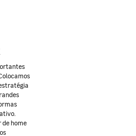
R
portantes
. Colocamos
estratégia
grandes
formas
ativo.
r de home
os