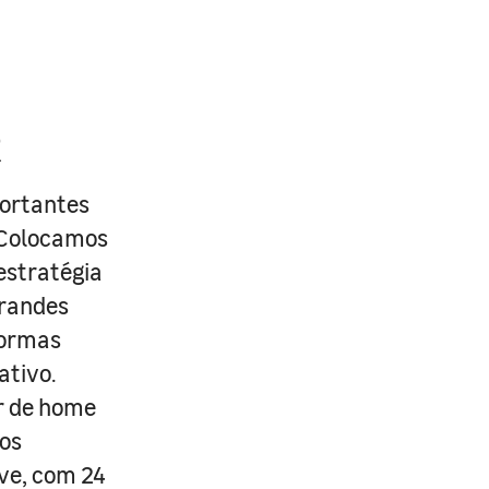
R
portantes
. Colocamos
estratégia
grandes
formas
ativo.
r de home
os
ive, com 24