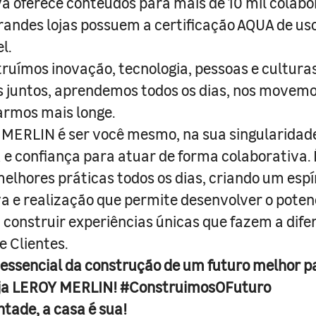
a oferece conteúdos para mais de 10 mil colabo
randes lojas possuem a certificação AQUA de us
l.
truímos inovação, tecnologia, pessoas e culturas
juntos, aprendemos todos os dias, nos movemo
armos mais longe.
MERLIN é ser você mesmo, na sua singularidad
e confiança para atuar de forma colaborativa. 
melhores práticas todos os dias, criando um espí
iva e realização que permite desenvolver o poten
 construir experiências únicas que fazem a dif
e Clientes.
 essencial da construção de um futuro melhor p
ja LEROY MERLIN! #ConstruimosOFuturo
ntade, a casa é sua!