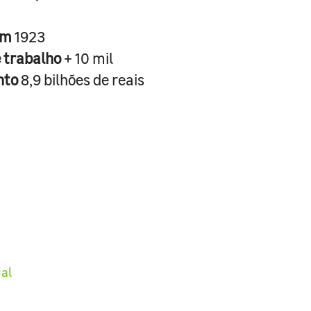
em
1923
e trabalho
+ 10 mil
nto
8,9 bilhões de reais
ial