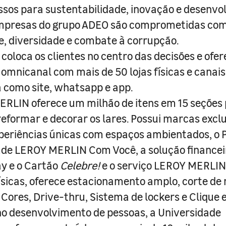
sos para sustentabilidade, inovação e desenvo
empresas do grupo ADEO são comprometidas com
e, diversidade e combate à corrupção.
coloca os clientes no centro das decisões e ofe
 omnicanal com mais de 50 lojas físicas e canai
a como site, whatsapp e app.
RLIN oferece um milhão de itens em 15 seções
 reformar e decorar os lares. Possui marcas excl
periências únicas com espaços ambientados, o
ade LEROY MERLIN Com Você, a solução finance
y e o Cartão
Celebre!
e o serviço LEROY MERLIN 
físicas, oferece estacionamento amplo, corte de
 Cores, Drive-thru, Sistema de lockers e Clique e
o desenvolvimento de pessoas, a Universidade