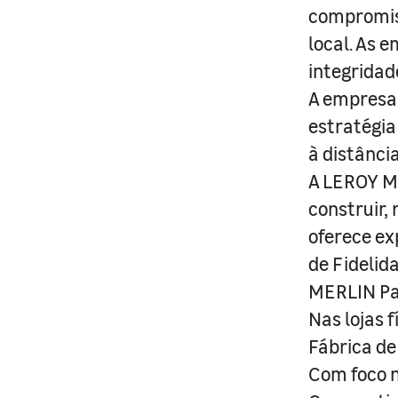
compromis
local. As 
integridad
A empresa 
estratégia
à distânci
A LEROY ME
construir,
oferece ex
de Fidelid
MERLIN Pa
Nas lojas 
Fábrica de
Com foco n