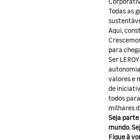
Corporativ
Todas as g
sustentáve
Aqui, cons
Crescemos 
para cheg
Ser LEROY 
autonomia 
valores e 
de iniciat
todos para
milhares d
Seja parte
mundo. Se
Fique à vo