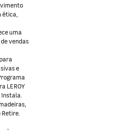
lvimento
 ética,
rece uma
s de vendas
 para
usivas e
 Programa
ira LEROY
Instala.
 madeiras,
 Retire.