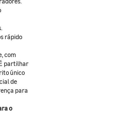
radores.
o
.
s rápido
e, com
É partilhar
rito único
cial de
erença para
ara o