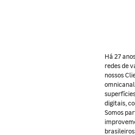
Há 27 anos
redes de v
nossos Cli
omnicanal 
superfície
digitais, 
Somos part
improveme
brasileiro