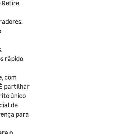
 Retire.
radores.
o
.
s rápido
e, com
É partilhar
rito único
cial de
erença para
ara o