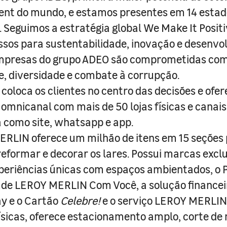
nt do mundo, e estamos presentes em 14 estad
s. Seguimos a estratégia global We Make It Posit
sos para sustentabilidade, inovação e desenvo
empresas do grupo ADEO são comprometidas com
e, diversidade e combate à corrupção.
coloca os clientes no centro das decisões e ofe
 omnicanal com mais de 50 lojas físicas e canai
a como site, whatsapp e app.
RLIN oferece um milhão de itens em 15 seções
 reformar e decorar os lares. Possui marcas excl
periências únicas com espaços ambientados, o
ade LEROY MERLIN Com Você, a solução finance
y e o Cartão
Celebre!
e o serviço LEROY MERLIN 
físicas, oferece estacionamento amplo, corte de