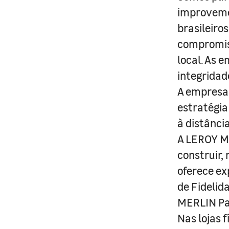
improveme
brasileiro
compromis
local. As 
integridad
A empresa 
estratégia
à distânci
A LEROY ME
construir,
oferece ex
de Fidelid
MERLIN Pa
Nas lojas 