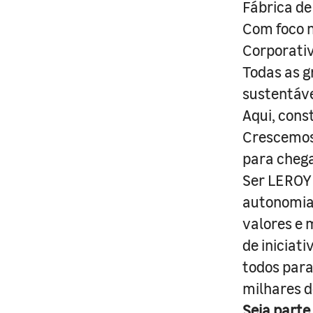
Fábrica de
Com foco n
Corporativ
Todas as g
sustentáve
Aqui, cons
Crescemos 
para cheg
Ser LEROY 
autonomia 
valores e 
de iniciat
todos para
milhares d
Seja parte