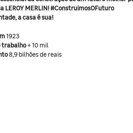
ja LEROY MERLIN! #ConstruimosOFuturo
ntade, a casa é sua!
em
1923
e trabalho
+ 10 mil
nto
8,9 bilhões de reais