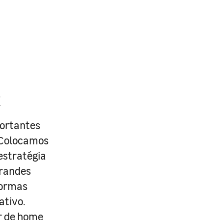
R
portantes
. Colocamos
estratégia
grandes
formas
ativo.
r de home