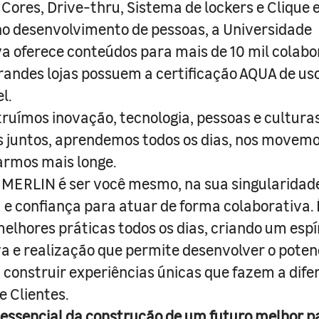
 Cores, Drive-thru, Sistema de lockers e Clique e
o desenvolvimento de pessoas, a Universidade
a oferece conteúdos para mais de 10 mil colabo
randes lojas possuem a certificação AQUA de us
l.
truímos inovação, tecnologia, pessoas e culturas
juntos, aprendemos todos os dias, nos movemo
armos mais longe.
MERLIN é ser você mesmo, na sua singularidad
e confiança para atuar de forma colaborativa. 
melhores práticas todos os dias, criando um espí
iva e realização que permite desenvolver o poten
 construir experiências únicas que fazem a dif
e Clientes.
 essencial da construção de um futuro melhor p