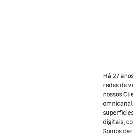
Há 27 anos
redes de v
nossos Cli
omnicanal 
superfície
digitais, 
Somos part