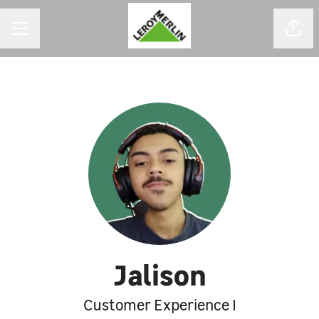
MENU DE CARREIRAS
Comp
Jalison
Customer Experience I