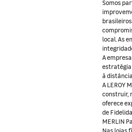
Somos part
improveme
brasileiro
compromis
local. As 
integridad
A empresa 
estratégia
à distânci
A LEROY ME
construir,
oferece ex
de Fidelid
MERLIN Pa
Nas lojas 