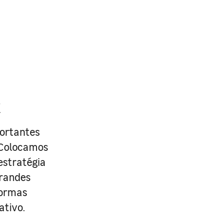
R
portantes
. Colocamos
estratégia
grandes
formas
ativo.