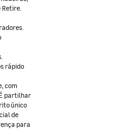
 Retire.
radores.
o
.
s rápido
e, com
É partilhar
rito único
cial de
erença para