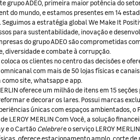
e grupo ADEO, primeira maior potência do seto
nt do mundo, e estamos presentes em 14 estad
s. Seguimos a estratégia global We Make It Posit
sos para sustentabilidade, inovação e desenvo
empresas do grupo ADEO são comprometidas com
e, diversidade e combate à corrupção.
coloca os clientes no centro das decisões e ofe
 omnicanal com mais de 50 lojas físicas e canai
a como site, whatsapp e app.
RLIN oferece um milhão de itens em 15 seções
 reformar e decorar os lares. Possui marcas excl
periências únicas com espaços ambientados, o
ade LEROY MERLIN Com Você, a solução finance
y e o Cartão
Celebre!
e o serviço LEROY MERLIN 
físicas, oferece estacionamento amplo, corte de