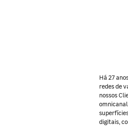
Há 27 anos
redes de v
nossos Cli
omnicanal 
superfície
digitais, 