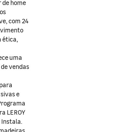
r de home
os
ive, com 24
lvimento
 ética,
rece uma
s de vendas
 para
usivas e
 Programa
ira LEROY
Instala.
 madeiras,