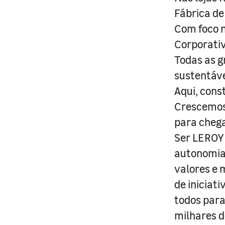
Fábrica de
Com foco n
Corporativ
Todas as g
sustentáve
Aqui, cons
Crescemos 
para cheg
Ser LEROY 
autonomia 
valores e 
de iniciat
todos para
milhares d