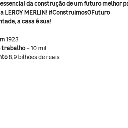
 essencial da construção de um futuro melhor p
ja LEROY MERLIN! #ConstruimosOFuturo
ntade, a casa é sua!
em
1923
e trabalho
+ 10 mil
nto
8,9 bilhões de reais