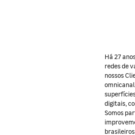
Há 27 anos
redes de v
nossos Cli
omnicanal 
superfície
digitais, 
Somos part
improveme
brasileiro