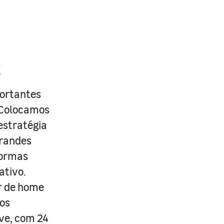
R
portantes
. Colocamos
estratégia
grandes
formas
ativo.
r de home
os
ive, com 24