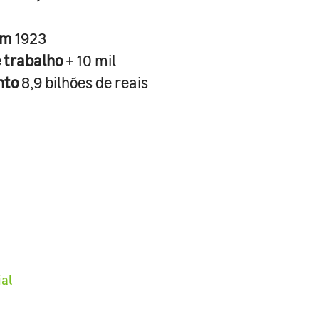
em
1923
e trabalho
+ 10 mil
nto
8,9 bilhões de reais
ial