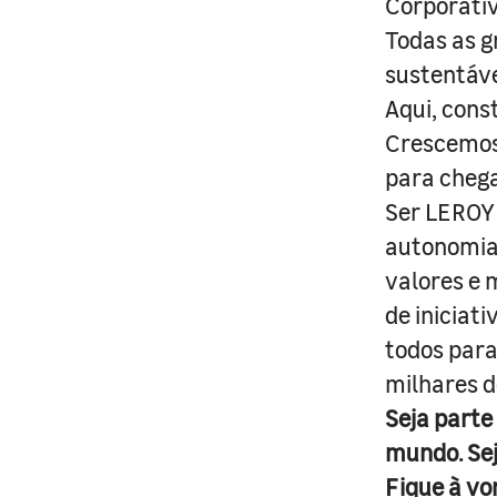
Corporativ
Todas as g
sustentáve
Aqui, cons
Crescemos 
para cheg
Ser LEROY 
autonomia 
valores e 
de iniciat
todos para
milhares d
Seja parte
mundo. Se
Fique à vo