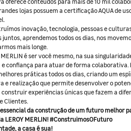
a oferece conteúdos para mais de 10 mil colabo
randes lojas possuem a certificação AQUA de us
l.
truímos inovação, tecnologia, pessoas e culturas
juntos, aprendemos todos os dias, nos movemo
armos mais longe.
MERLIN é ser você mesmo, na sua singularidad
e confiança para atuar de forma colaborativa. 
melhores práticas todos os dias, criando um espí
iva e realização que permite desenvolver o poten
 construir experiências únicas que fazem a dif
e Clientes.
 essencial da construção de um futuro melhor p
ja LEROY MERLIN! #ConstruimosOFuturo
ntade, a casa é sua!