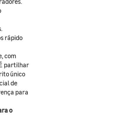
radores.
o
.
s rápido
e, com
É partilhar
rito único
cial de
erença para
ara o