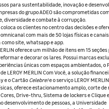
sos para sustentabilidade, inovação e desenvo
empresas do grupo ADEO são comprometidas com
e, diversidade e combate à corrupção.
coloca os clientes no centro das decisões e ofe
 omnicanal com mais de 50 lojas físicas e canai
a como site, whatsapp e app.
RLIN oferece um milhão de itens em 15 seções
 reformar e decorar os lares. Possui marcas excl
periências únicas com espaços ambientados, o
ade LEROY MERLIN Com Você, a solução finance
y e o Cartão
Celebre!
e o serviço LEROY MERLIN 
físicas, oferece estacionamento amplo, corte de
 Cores, Drive-thru, Sistema de lockers e Clique e
o desenvolvimento de pessoas, a Universidade