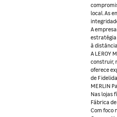
compromis
local. As 
integridad
A empresa 
estratégia
à distânci
A LEROY ME
construir,
oferece ex
de Fidelid
MERLIN Pa
Nas lojas 
Fábrica de
Com foco n