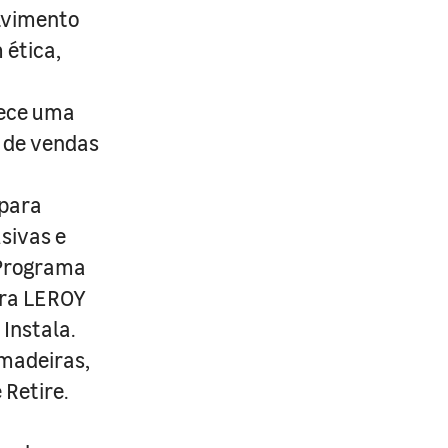
lvimento
 ética,
rece uma
s de vendas
 para
usivas e
 Programa
ira LEROY
Instala.
 madeiras,
 Retire.