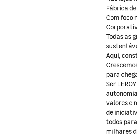
Fábrica de
Com foco n
Corporativ
Todas as g
sustentáve
Aqui, cons
Crescemos 
para cheg
Ser LEROY 
autonomia 
valores e 
de iniciat
todos para
milhares d