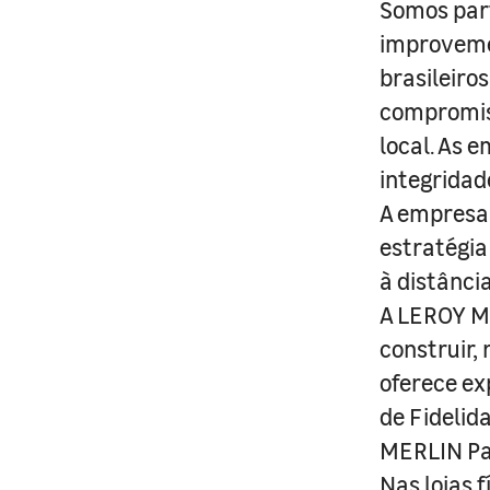
Somos part
improveme
brasileiro
compromis
local. As 
integridad
A empresa 
estratégia
à distânci
A LEROY ME
construir,
oferece ex
de Fidelid
MERLIN Pa
Nas lojas 