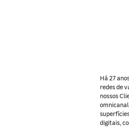
Há 27 anos
redes de v
nossos Cli
omnicanal 
superfície
digitais, 