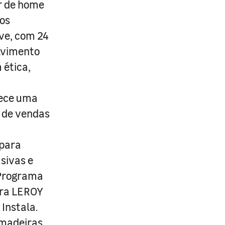
r de home
os
ive, com 24
lvimento
 ética,
rece uma
s de vendas
 para
usivas e
 Programa
ira LEROY
Instala.
 madeiras,