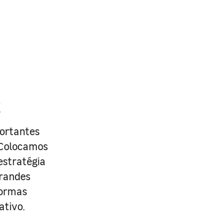
R
portantes
. Colocamos
estratégia
grandes
formas
ativo.