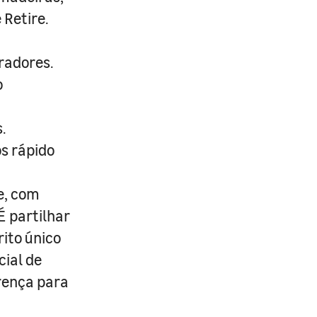
 Retire.
radores.
o
.
s rápido
e, com
É partilhar
rito único
cial de
erença para