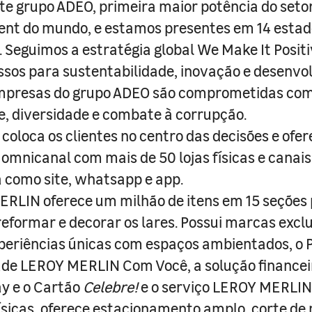
e grupo ADEO, primeira maior potência do seto
nt do mundo, e estamos presentes em 14 estad
s. Seguimos a estratégia global We Make It Posit
sos para sustentabilidade, inovação e desenvo
empresas do grupo ADEO são comprometidas com
e, diversidade e combate à corrupção.
coloca os clientes no centro das decisões e ofe
 omnicanal com mais de 50 lojas físicas e canai
a como site, whatsapp e app.
RLIN oferece um milhão de itens em 15 seções
 reformar e decorar os lares. Possui marcas excl
periências únicas com espaços ambientados, o
ade LEROY MERLIN Com Você, a solução finance
y e o Cartão
Celebre!
e o serviço LEROY MERLIN 
físicas, oferece estacionamento amplo, corte de