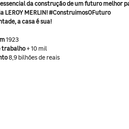
 essencial da construção de um futuro melhor p
ja LEROY MERLIN! #ConstruimosOFuturo
ntade, a casa é sua!
em
1923
e trabalho
+ 10 mil
nto
8,9 bilhões de reais