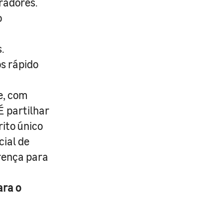
radores.
o
.
s rápido
e, com
É partilhar
rito único
cial de
erença para
ara o