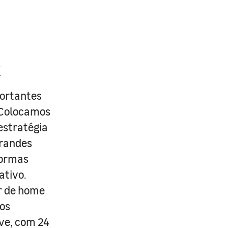
R
portantes
. Colocamos
estratégia
grandes
formas
ativo.
r de home
os
ive, com 24