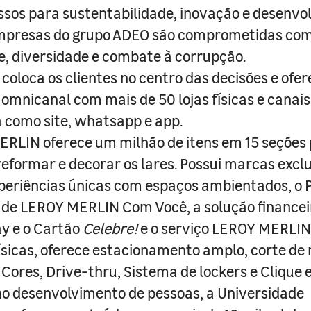
sos para sustentabilidade, inovação e desenvo
empresas do grupo ADEO são comprometidas com
e, diversidade e combate à corrupção.
coloca os clientes no centro das decisões e ofe
 omnicanal com mais de 50 lojas físicas e canai
a como site, whatsapp e app.
RLIN oferece um milhão de itens em 15 seções
 reformar e decorar os lares. Possui marcas excl
periências únicas com espaços ambientados, o
ade LEROY MERLIN Com Você, a solução finance
y e o Cartão
Celebre!
e o serviço LEROY MERLIN 
físicas, oferece estacionamento amplo, corte de
 Cores, Drive-thru, Sistema de lockers e Clique e
o desenvolvimento de pessoas, a Universidade