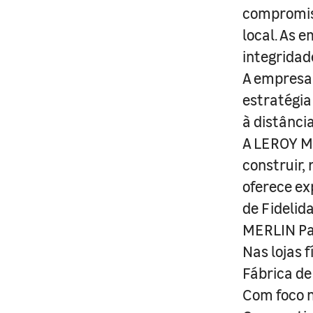
compromis
local. As 
integridad
A empresa 
estratégia
à distânci
A LEROY ME
construir,
oferece ex
de Fidelid
MERLIN Pa
Nas lojas 
Fábrica de
Com foco n