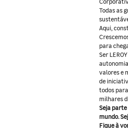
Corporativ
Todas as g
sustentáve
Aqui, cons
Crescemos 
para cheg
Ser LEROY 
autonomia 
valores e 
de iniciat
todos para
milhares d
Seja parte
mundo. Se
Fique à vo