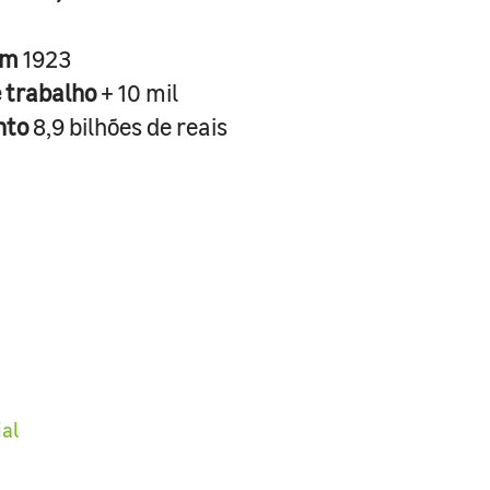
em
1923
e trabalho
+ 10 mil
nto
8,9 bilhões de reais
ial