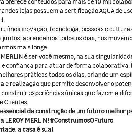
a oferece conteúdos para mais de 10 mil colabo
randes lojas possuem a certificação AQUA de us
l.
truímos inovação, tecnologia, pessoas e culturas
juntos, aprendemos todos os dias, nos movemo
armos mais longe.
MERLIN é ser você mesmo, na sua singularidad
e confiança para atuar de forma colaborativa. 
melhores práticas todos os dias, criando um espí
iva e realização que permite desenvolver o poten
 construir experiências únicas que fazem a dif
e Clientes.
 essencial da construção de um futuro melhor p
ja LEROY MERLIN! #ConstruimosOFuturo
ntade, a casa é sua!