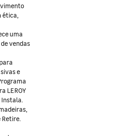
lvimento
 ética,
rece uma
s de vendas
 para
usivas e
 Programa
ira LEROY
Instala.
 madeiras,
 Retire.