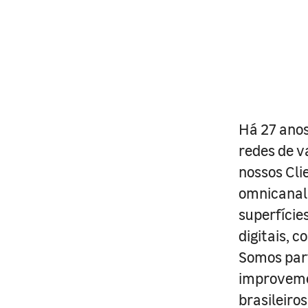
Há 27 anos
redes de v
nossos Cli
omnicanal 
superfície
digitais, 
Somos part
improveme
brasileiro