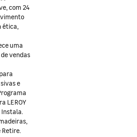
ive, com 24
lvimento
 ética,
rece uma
s de vendas
 para
usivas e
 Programa
ira LEROY
Instala.
 madeiras,
 Retire.