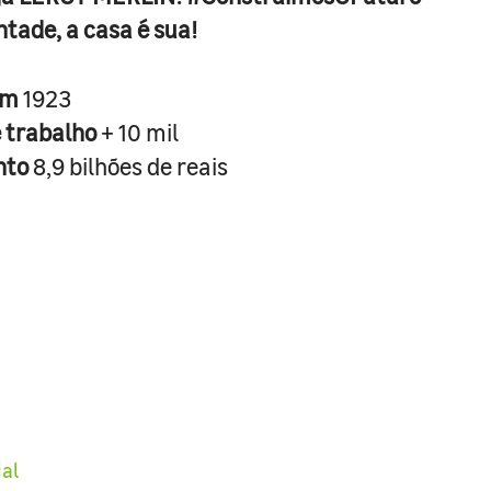
ntade, a casa é sua!
em
1923
e trabalho
+ 10 mil
nto
8,9 bilhões de reais
ial