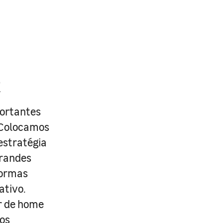
R
portantes
. Colocamos
estratégia
grandes
formas
ativo.
r de home
os