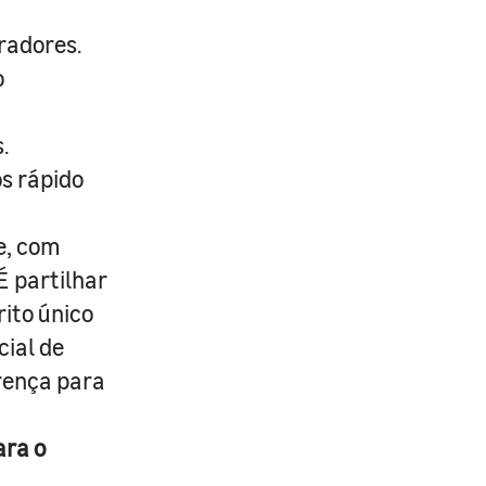
radores.
o
.
s rápido
e, com
É partilhar
rito único
cial de
erença para
ara o