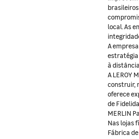
brasileiro
compromis
local. As 
integridad
A empresa 
estratégia
à distânci
A LEROY ME
construir,
oferece ex
de Fidelid
MERLIN Pa
Nas lojas 
Fábrica de