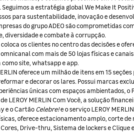
s. Seguimos a estratégia global We Make It Posit
sos para sustentabilidade, inovação e desenvo
empresas do grupo ADEO são comprometidas com
e, diversidade e combate à corrupção.
coloca os clientes no centro das decisões e ofe
 omnicanal com mais de 50 lojas físicas e canai
a como site, whatsapp e app.
RLIN oferece um milhão de itens em 15 seções
 reformar e decorar os lares. Possui marcas excl
periências únicas com espaços ambientados, o
ade LEROY MERLIN Com Você, a solução finance
y e o Cartão
Celebre!
e o serviço LEROY MERLIN 
físicas, oferece estacionamento amplo, corte de
 Cores, Drive-thru, Sistema de lockers e Clique e