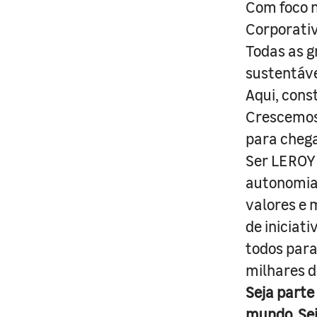
Com foco n
Corporativ
Todas as g
sustentáve
Aqui, cons
Crescemos 
para cheg
Ser LEROY 
autonomia 
valores e 
de iniciat
todos para
milhares d
Seja parte
mundo. Se