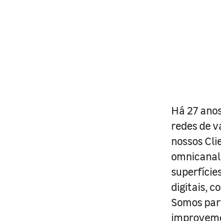
Há 27 anos
redes de v
nossos Cli
omnicanal 
superfície
digitais, 
Somos part
improveme