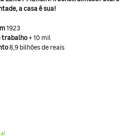
ntade, a casa é sua!
em
1923
e trabalho
+ 10 mil
nto
8,9 bilhões de reais
ial