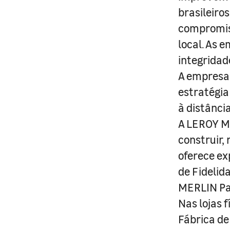
brasileiro
compromis
local. As 
integridad
A empresa 
estratégia
à distânci
A LEROY ME
construir,
oferece ex
de Fidelid
MERLIN Pa
Nas lojas 
Fábrica de