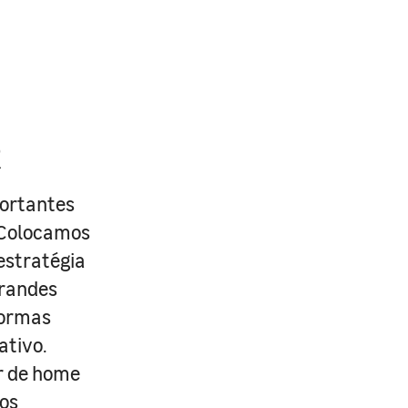
R
portantes
. Colocamos
estratégia
grandes
formas
ativo.
r de home
os