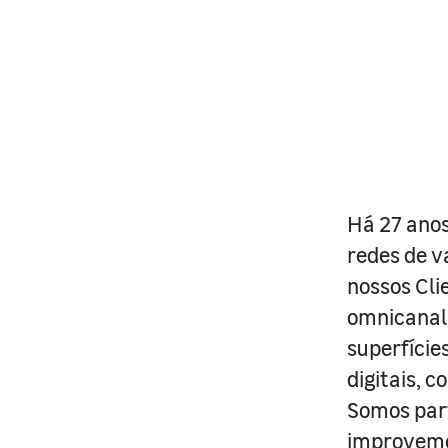
Há 27 anos
redes de v
nossos Cli
omnicanal 
superfície
digitais, 
Somos part
improveme