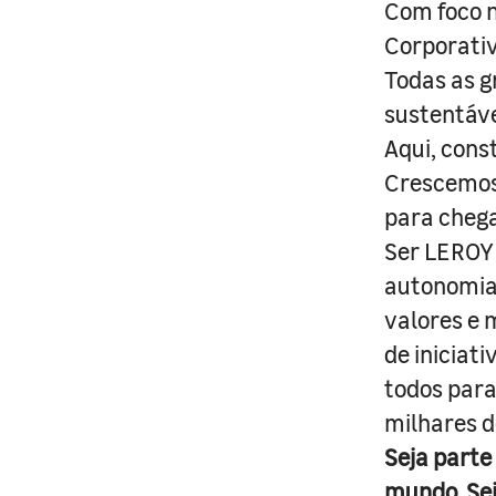
Com foco n
Corporativ
Todas as g
sustentáve
Aqui, cons
Crescemos 
para cheg
Ser LEROY 
autonomia 
valores e 
de iniciat
todos para
milhares d
Seja parte
mundo. Se