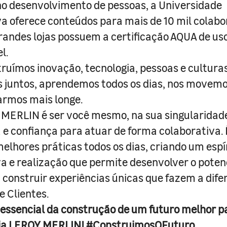
o desenvolvimento de pessoas, a Universidade
a oferece conteúdos para mais de 10 mil colabo
randes lojas possuem a certificação AQUA de us
l.
truímos inovação, tecnologia, pessoas e culturas
juntos, aprendemos todos os dias, nos movemo
armos mais longe.
MERLIN é ser você mesmo, na sua singularidad
e confiança para atuar de forma colaborativa. 
melhores práticas todos os dias, criando um espí
iva e realização que permite desenvolver o poten
 construir experiências únicas que fazem a dif
e Clientes.
 essencial da construção de um futuro melhor p
ja LEROY MERLIN! #ConstruimosOFuturo