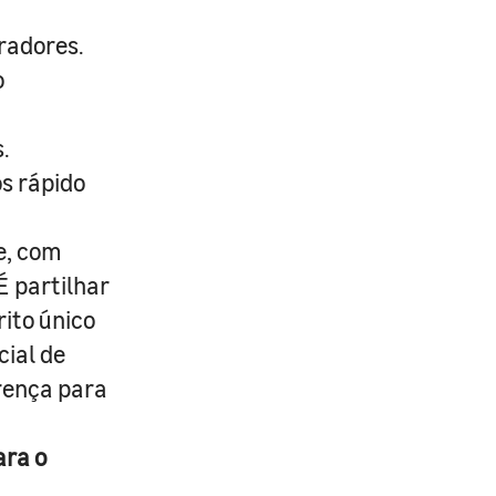
radores.
o
.
s rápido
e, com
É partilhar
rito único
cial de
erença para
ara o