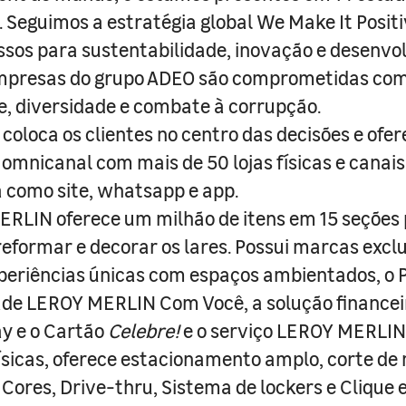
s. Seguimos a estratégia global We Make It Posit
sos para sustentabilidade, inovação e desenvo
empresas do grupo ADEO são comprometidas com
e, diversidade e combate à corrupção.
coloca os clientes no centro das decisões e ofe
 omnicanal com mais de 50 lojas físicas e canai
a como site, whatsapp e app.
RLIN oferece um milhão de itens em 15 seções
 reformar e decorar os lares. Possui marcas excl
periências únicas com espaços ambientados, o
ade LEROY MERLIN Com Você, a solução finance
y e o Cartão
Celebre!
e o serviço LEROY MERLIN 
físicas, oferece estacionamento amplo, corte de
 Cores, Drive-thru, Sistema de lockers e Clique e