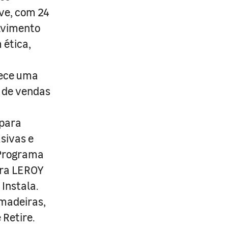
ive, com 24
lvimento
 ética,
rece uma
s de vendas
 para
usivas e
 Programa
ira LEROY
Instala.
 madeiras,
 Retire.