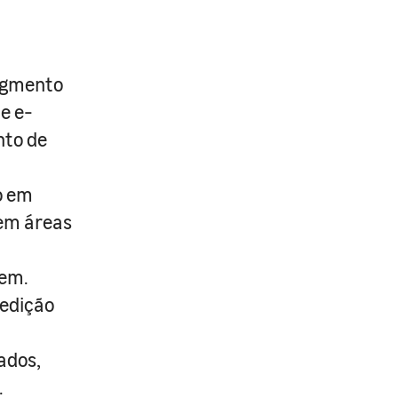
segmento
 e e-
to de
o em
 em áreas
gem.
pedição
ados,
.