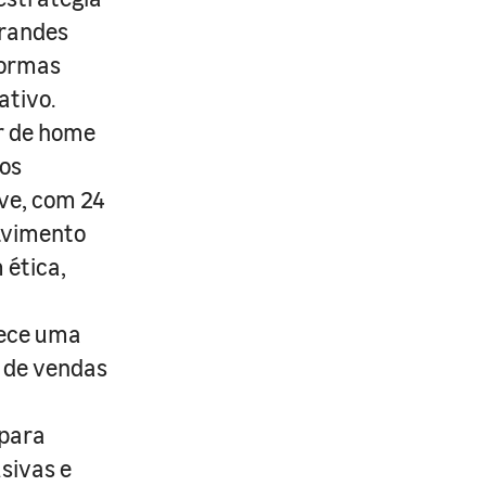
grandes
formas
ativo.
r de home
os
ive, com 24
lvimento
 ética,
rece uma
s de vendas
 para
usivas e