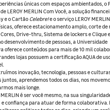
periências únicas com espaços ambientados, o
ade LEROY MERLIN Com Você, a solução finance
y e o Cartão
Celebre!
e o serviço LEROY MERLIN 
físicas, oferece estacionamento amplo, corte de
 Cores, Drive-thru, Sistema de lockers e Clique e
o desenvolvimento de pessoas, a Universidade
a oferece conteúdos para mais de 10 mil colabo
randes lojas possuem a certificação AQUA de us
l.
truímos inovação, tecnologia, pessoas e culturas
juntos, aprendemos todos os dias, nos movemo
armos mais longe.
MERLIN é ser você mesmo, na sua singularidad
e confiança para atuar de forma colaborativa. 