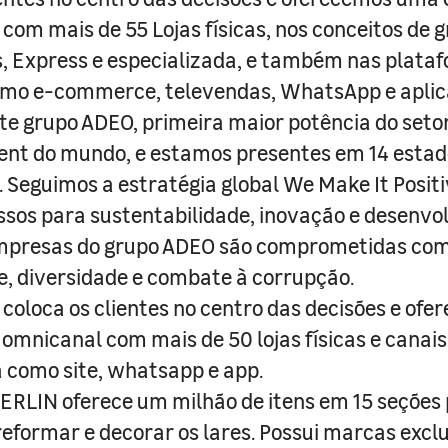
com mais de 55 Lojas físicas, nos conceitos de 
s, Express e especializada, e também nas plata
como e-commerce, televendas, WhatsApp e aplic
e grupo ADEO, primeira maior potência do seto
nt do mundo, e estamos presentes em 14 estad
s. Seguimos a estratégia global We Make It Posit
sos para sustentabilidade, inovação e desenvo
empresas do grupo ADEO são comprometidas com
e, diversidade e combate à corrupção.
coloca os clientes no centro das decisões e ofe
 omnicanal com mais de 50 lojas físicas e canai
a como site, whatsapp e app.
RLIN oferece um milhão de itens em 15 seções
 reformar e decorar os lares. Possui marcas excl