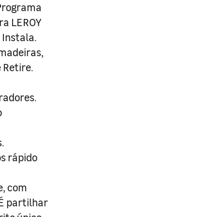
 Programa
ira LEROY
Instala.
 madeiras,
 Retire.
radores.
o
.
s rápido
e, com
É partilhar