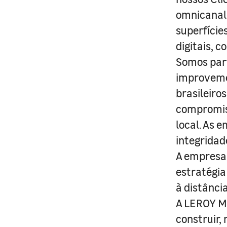
omnicanal 
superfície
digitais, 
Somos part
improveme
brasileiro
compromis
local. As 
integridad
A empresa 
estratégia
à distânci
A LEROY ME
construir,