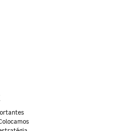
R
portantes
. Colocamos
estratégia