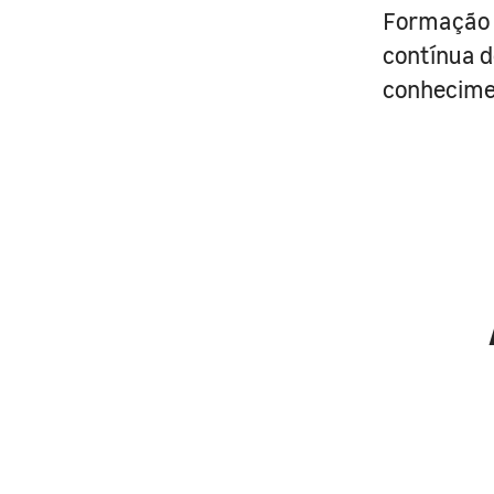
Formação G
contínua d
conhecimen