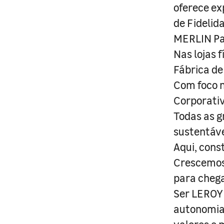
oferece ex
de Fidelid
MERLIN Pa
Nas lojas 
Fábrica de
Com foco n
Corporativ
Todas as g
sustentáve
Aqui, cons
Crescemos 
para cheg
Ser LEROY 
autonomia 