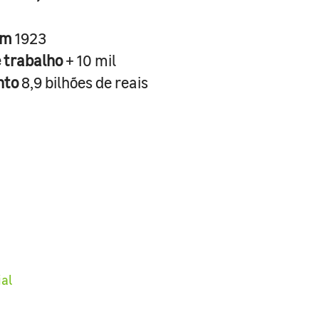
em
1923
e trabalho
+ 10 mil
nto
8,9 bilhões de reais
ial