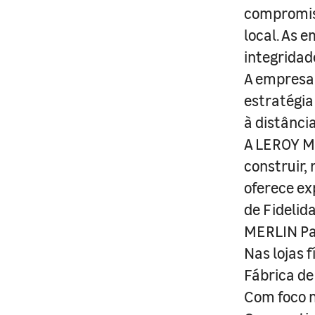
compromis
local. As 
integridad
A empresa 
estratégia
à distânci
A LEROY ME
construir,
oferece ex
de Fidelid
MERLIN Pa
Nas lojas 
Fábrica de
Com foco n