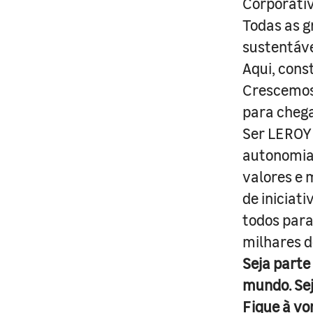
Corporativ
Todas as g
sustentáve
Aqui, cons
Crescemos 
para cheg
Ser LEROY 
autonomia 
valores e 
de iniciat
todos para
milhares d
Seja parte
mundo. Se
Fique à vo