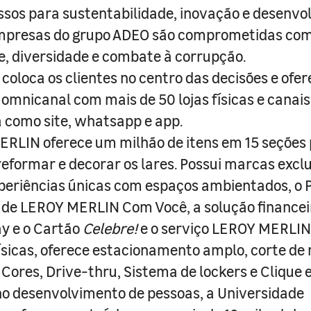
sos para sustentabilidade, inovação e desenvo
empresas do grupo ADEO são comprometidas com
e, diversidade e combate à corrupção.
coloca os clientes no centro das decisões e ofe
 omnicanal com mais de 50 lojas físicas e canai
a como site, whatsapp e app.
RLIN oferece um milhão de itens em 15 seções
 reformar e decorar os lares. Possui marcas excl
periências únicas com espaços ambientados, o
ade LEROY MERLIN Com Você, a solução finance
y e o Cartão
Celebre!
e o serviço LEROY MERLIN 
físicas, oferece estacionamento amplo, corte de
 Cores, Drive-thru, Sistema de lockers e Clique e
o desenvolvimento de pessoas, a Universidade