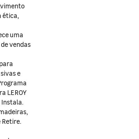
lvimento
 ética,
rece uma
s de vendas
 para
usivas e
 Programa
ira LEROY
Instala.
 madeiras,
 Retire.