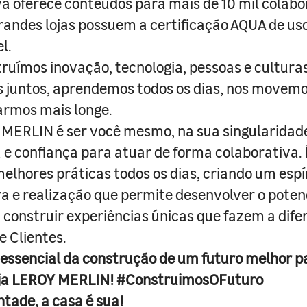
a oferece conteúdos para mais de 10 mil colabo
randes lojas possuem a certificação AQUA de us
l.
truímos inovação, tecnologia, pessoas e culturas
juntos, aprendemos todos os dias, nos movemo
armos mais longe.
MERLIN é ser você mesmo, na sua singularidad
e confiança para atuar de forma colaborativa. 
melhores práticas todos os dias, criando um espí
iva e realização que permite desenvolver o poten
 construir experiências únicas que fazem a dif
e Clientes.
 essencial da construção de um futuro melhor p
ja LEROY MERLIN! #ConstruimosOFuturo
ntade, a casa é sua!