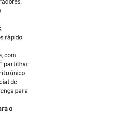
radores.
o
.
s rápido
e, com
É partilhar
rito único
cial de
erença para
ara o