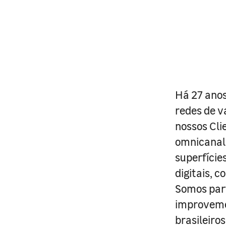
Há 27 anos
redes de v
nossos Cli
omnicanal 
superfície
digitais, 
Somos part
improveme
brasileiro