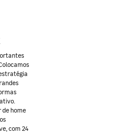
R
portantes
. Colocamos
estratégia
grandes
formas
ativo.
r de home
os
ive, com 24