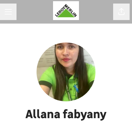
MENU DE CARREIRAS
Comp
Allana fabyany