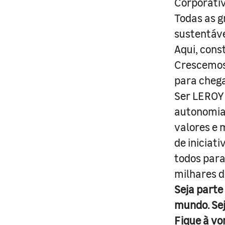
Corporativ
Todas as g
sustentáve
Aqui, cons
Crescemos 
para cheg
Ser LEROY 
autonomia 
valores e 
de iniciat
todos para
milhares d
Seja parte
mundo. Se
Fique à vo