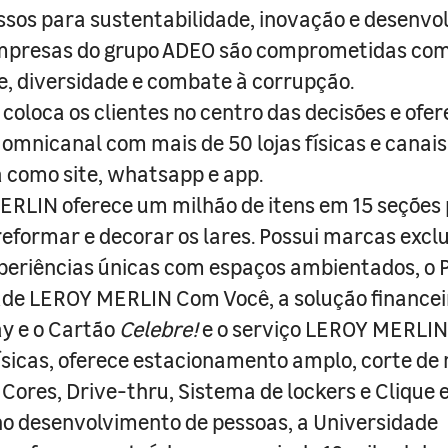
sos para sustentabilidade, inovação e desenvo
empresas do grupo ADEO são comprometidas com
e, diversidade e combate à corrupção.
coloca os clientes no centro das decisões e ofe
 omnicanal com mais de 50 lojas físicas e canai
a como site, whatsapp e app.
RLIN oferece um milhão de itens em 15 seções
 reformar e decorar os lares. Possui marcas excl
periências únicas com espaços ambientados, o
ade LEROY MERLIN Com Você, a solução finance
y e o Cartão
Celebre!
e o serviço LEROY MERLIN 
físicas, oferece estacionamento amplo, corte de
 Cores, Drive-thru, Sistema de lockers e Clique e
o desenvolvimento de pessoas, a Universidade