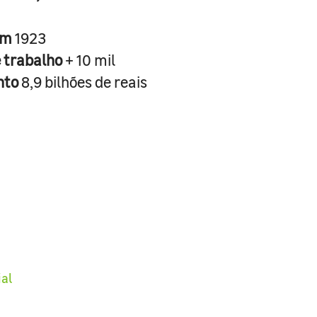
em
1923
e trabalho
+ 10 mil
nto
8,9 bilhões de reais
ial