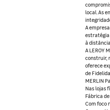
compromis
local. As 
integridad
A empresa 
estratégia
à distânci
A LEROY ME
construir,
oferece ex
de Fidelid
MERLIN Pa
Nas lojas 
Fábrica de
Com foco n