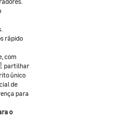
radores.
o
.
s rápido
e, com
É partilhar
rito único
cial de
erença para
ara o