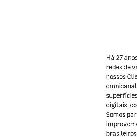
Há 27 anos
redes de v
nossos Cli
omnicanal 
superfície
digitais, 
Somos part
improveme
brasileiro