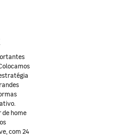
R
portantes
. Colocamos
estratégia
grandes
formas
ativo.
r de home
os
ive, com 24