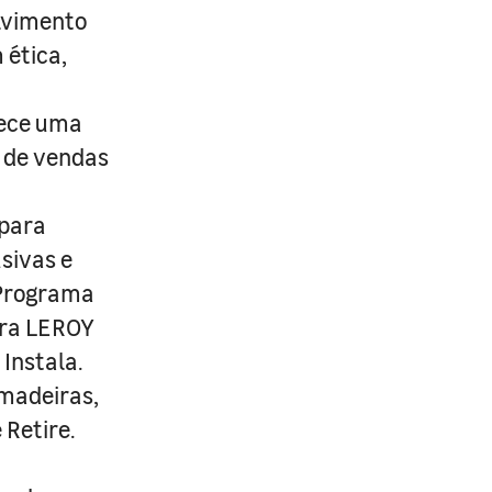
lvimento
 ética,
rece uma
s de vendas
 para
usivas e
 Programa
ira LEROY
Instala.
 madeiras,
 Retire.