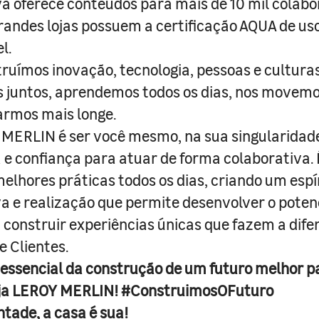
a oferece conteúdos para mais de 10 mil colabo
randes lojas possuem a certificação AQUA de us
l.
truímos inovação, tecnologia, pessoas e culturas
juntos, aprendemos todos os dias, nos movemo
armos mais longe.
MERLIN é ser você mesmo, na sua singularidad
e confiança para atuar de forma colaborativa. 
melhores práticas todos os dias, criando um espí
iva e realização que permite desenvolver o poten
 construir experiências únicas que fazem a dif
e Clientes.
 essencial da construção de um futuro melhor p
ja LEROY MERLIN! #ConstruimosOFuturo
ntade, a casa é sua!