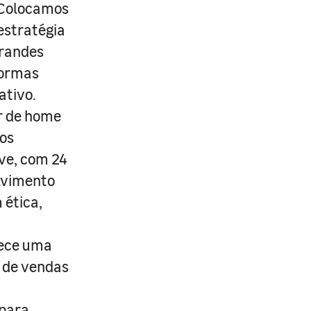
. Colocamos
estratégia
grandes
formas
ativo.
r de home
os
ive, com 24
lvimento
 ética,
rece uma
s de vendas
 para