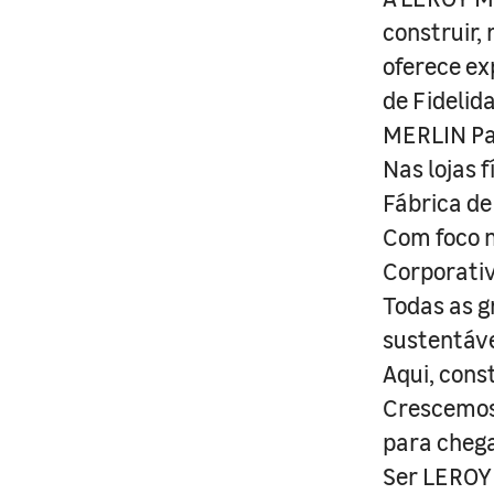
construir,
oferece ex
de Fidelid
MERLIN Pa
Nas lojas 
Fábrica de
Com foco n
Corporativ
Todas as g
sustentáve
Aqui, cons
Crescemos 
para cheg
Ser LEROY 