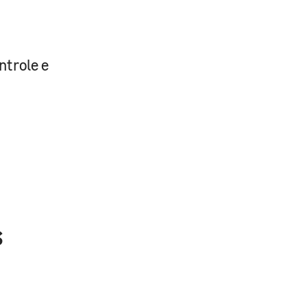
trole e
s