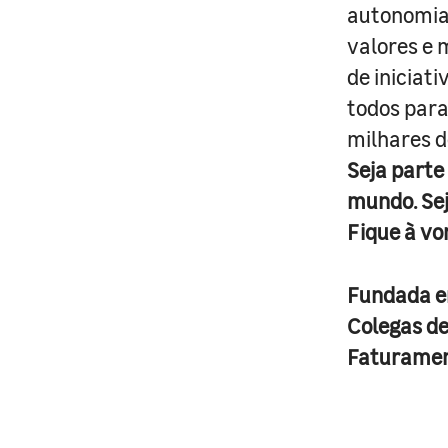
autonomia 
valores e 
de iniciat
todos para
milhares d
Seja parte
mundo. Se
Fique à vo
Fundada 
Colegas d
Faturame