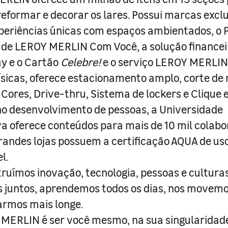
 reformar e decorar os lares. Possui marcas excl
periências únicas com espaços ambientados, o
ade LEROY MERLIN Com Você, a solução finance
y e o Cartão
Celebre!
e o serviço LEROY MERLIN 
físicas, oferece estacionamento amplo, corte de
 Cores, Drive-thru, Sistema de lockers e Clique e
o desenvolvimento de pessoas, a Universidade
a oferece conteúdos para mais de 10 mil colabo
randes lojas possuem a certificação AQUA de us
l.
truímos inovação, tecnologia, pessoas e culturas
juntos, aprendemos todos os dias, nos movemo
armos mais longe.
MERLIN é ser você mesmo, na sua singularidad