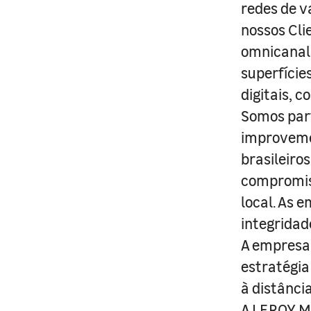
redes de v
nossos Cli
omnicanal 
superfície
digitais, 
Somos part
improveme
brasileiro
compromis
local. As 
integridad
A empresa 
estratégia
à distânci
A LEROY ME