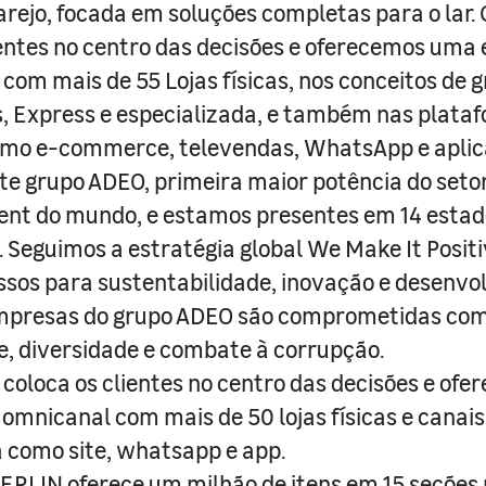
arejo, focada em soluções completas para o lar
entes no centro das decisões e oferecemos uma 
com mais de 55 Lojas físicas, nos conceitos de 
s, Express e especializada, e também nas plata
como e-commerce, televendas, WhatsApp e aplic
e grupo ADEO, primeira maior potência do seto
nt do mundo, e estamos presentes em 14 estad
s. Seguimos a estratégia global We Make It Posit
sos para sustentabilidade, inovação e desenvo
empresas do grupo ADEO são comprometidas com
e, diversidade e combate à corrupção.
coloca os clientes no centro das decisões e ofe
 omnicanal com mais de 50 lojas físicas e canai
a como site, whatsapp e app.
RLIN oferece um milhão de itens em 15 seções