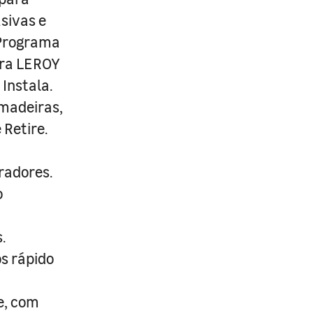
usivas e
 Programa
ira LEROY
Instala.
 madeiras,
 Retire.
radores.
o
.
s rápido
e, com