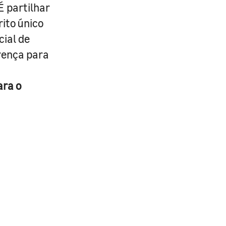
É partilhar
rito único
cial de
erença para
ara o