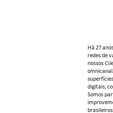
Há 27 anos
redes de v
nossos Cli
omnicanal 
superfície
digitais, 
Somos part
improveme
brasileiro