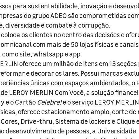
sos para sustentabilidade, inovação e desenvo
empresas do grupo ADEO são comprometidas com
e, diversidade e combate à corrupção.
coloca os clientes no centro das decisões e ofe
 omnicanal com mais de 50 lojas físicas e canai
a como site, whatsapp e app.
RLIN oferece um milhão de itens em 15 seções
 reformar e decorar os lares. Possui marcas excl
periências únicas com espaços ambientados, o
ade LEROY MERLIN Com Você, a solução finance
y e o Cartão
Celebre!
e o serviço LEROY MERLIN 
físicas, oferece estacionamento amplo, corte de
 Cores, Drive-thru, Sistema de lockers e Clique e
o desenvolvimento de pessoas, a Universidade