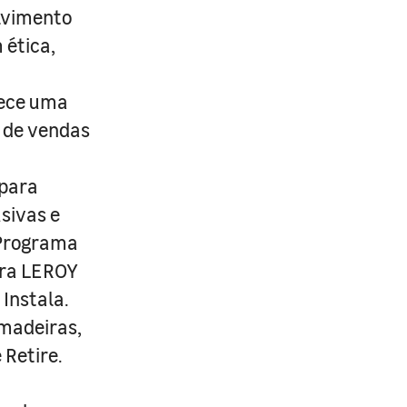
lvimento
 ética,
rece uma
s de vendas
 para
usivas e
 Programa
ira LEROY
Instala.
 madeiras,
 Retire.