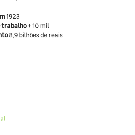
em
1923
e trabalho
+ 10 mil
nto
8,9 bilhões de reais
ial