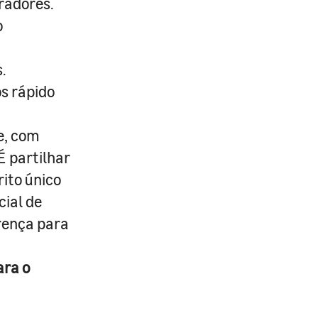
radores.
o
.
s rápido
e, com
É partilhar
rito único
cial de
erença para
ara o