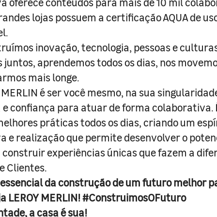
a oferece conteúdos para mais de 10 mil colabo
randes lojas possuem a certificação AQUA de us
l.
truímos inovação, tecnologia, pessoas e culturas
juntos, aprendemos todos os dias, nos movemo
armos mais longe.
MERLIN é ser você mesmo, na sua singularidad
e confiança para atuar de forma colaborativa. 
melhores práticas todos os dias, criando um espí
iva e realização que permite desenvolver o poten
 construir experiências únicas que fazem a dif
e Clientes.
 essencial da construção de um futuro melhor p
ja LEROY MERLIN! #ConstruimosOFuturo
ntade, a casa é sua!