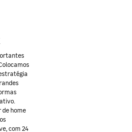
R
portantes
. Colocamos
estratégia
grandes
formas
ativo.
r de home
os
ive, com 24