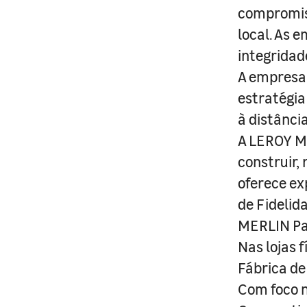
compromis
local. As 
integridad
A empresa 
estratégia
à distânci
A LEROY ME
construir,
oferece ex
de Fidelid
MERLIN Pa
Nas lojas 
Fábrica de
Com foco n