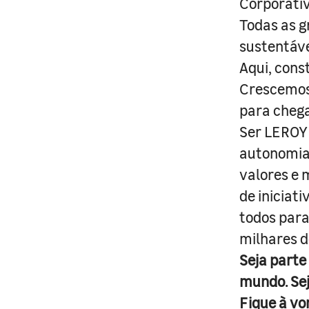
Corporativ
Todas as g
sustentáve
Aqui, cons
Crescemos 
para cheg
Ser LEROY 
autonomia 
valores e 
de iniciat
todos para
milhares d
Seja parte
mundo. Se
Fique à vo