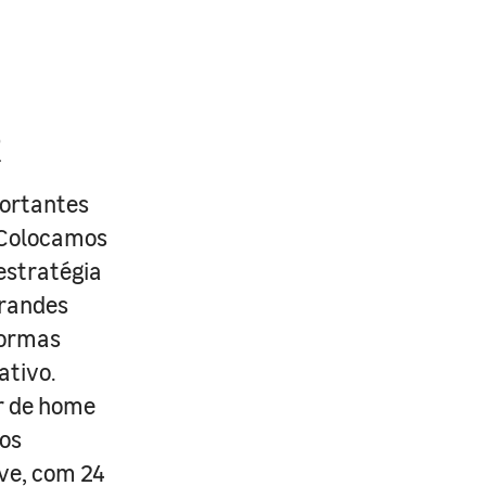
R
portantes
. Colocamos
estratégia
grandes
formas
ativo.
r de home
os
ive, com 24