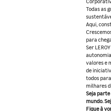
Corporativ
Todas as g
sustentáve
Aqui, cons
Crescemos 
para cheg
Ser LEROY 
autonomia 
valores e 
de iniciat
todos para
milhares d
Seja parte
mundo. Se
Fique à vo