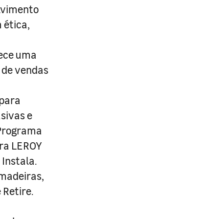
lvimento
 ética,
rece uma
s de vendas
 para
usivas e
 Programa
ira LEROY
Instala.
 madeiras,
 Retire.