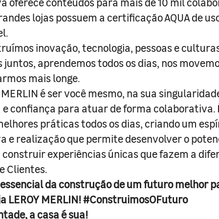
a oferece conteúdos para mais de 10 mil colabo
randes lojas possuem a certificação AQUA de us
l.
truímos inovação, tecnologia, pessoas e culturas
juntos, aprendemos todos os dias, nos movemo
armos mais longe.
MERLIN é ser você mesmo, na sua singularidad
e confiança para atuar de forma colaborativa. 
melhores práticas todos os dias, criando um espí
iva e realização que permite desenvolver o poten
 construir experiências únicas que fazem a dif
e Clientes.
 essencial da construção de um futuro melhor p
ja LEROY MERLIN! #ConstruimosOFuturo
ntade, a casa é sua!