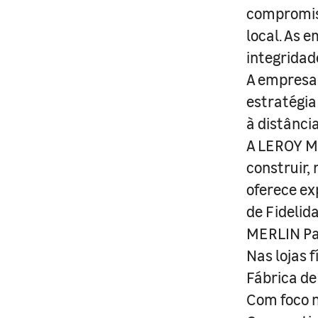
compromis
local. As 
integridad
A empresa 
estratégia
à distânci
A LEROY ME
construir,
oferece ex
de Fidelid
MERLIN Pa
Nas lojas 
Fábrica de
Com foco n