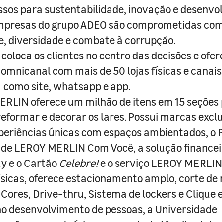
sos para sustentabilidade, inovação e desenvo
empresas do grupo ADEO são comprometidas com
e, diversidade e combate à corrupção.
coloca os clientes no centro das decisões e ofe
 omnicanal com mais de 50 lojas físicas e canai
a como site, whatsapp e app.
RLIN oferece um milhão de itens em 15 seções
 reformar e decorar os lares. Possui marcas excl
periências únicas com espaços ambientados, o
ade LEROY MERLIN Com Você, a solução finance
y e o Cartão
Celebre!
e o serviço LEROY MERLIN 
físicas, oferece estacionamento amplo, corte de
 Cores, Drive-thru, Sistema de lockers e Clique e
o desenvolvimento de pessoas, a Universidade