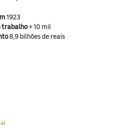
em
1923
e trabalho
+ 10 mil
nto
8,9 bilhões de reais
ial