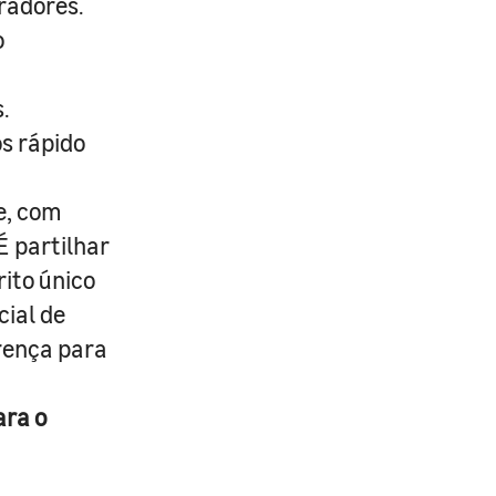
radores.
o
.
s rápido
e, com
É partilhar
rito único
cial de
erença para
ara o