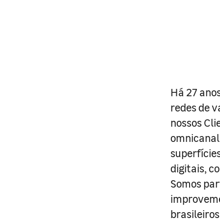
Há 27 anos
redes de v
nossos Cli
omnicanal 
superfície
digitais, 
Somos part
improveme
brasileiro