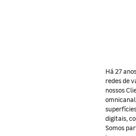
Há 27 anos
redes de v
nossos Cli
omnicanal 
superfície
digitais, 
Somos part