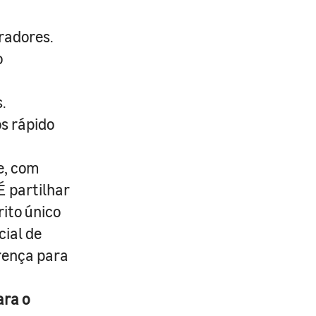
radores.
o
.
s rápido
e, com
É partilhar
rito único
cial de
erença para
ara o