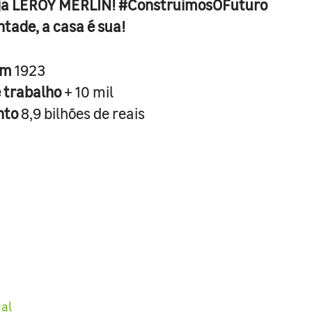
ja LEROY MERLIN! #ConstruimosOFuturo
ntade, a casa é sua!
em
1923
e trabalho
+ 10 mil
nto
8,9 bilhões de reais
ial