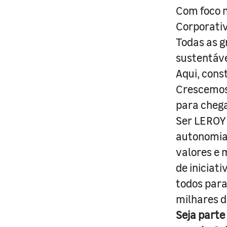
Com foco n
Corporativ
Todas as g
sustentáve
Aqui, cons
Crescemos 
para cheg
Ser LEROY 
autonomia 
valores e 
de iniciat
todos para
milhares d
Seja parte