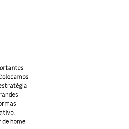
R
portantes
. Colocamos
estratégia
grandes
formas
ativo.
r de home