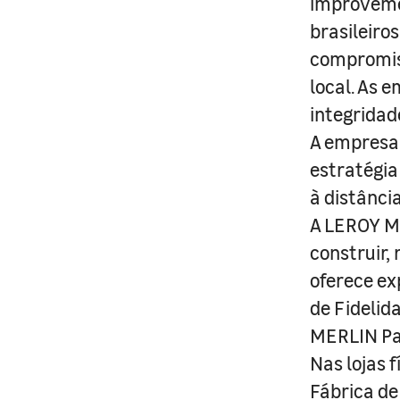
improveme
brasileiro
compromis
local. As 
integridad
A empresa 
estratégia
à distânci
A LEROY ME
construir,
oferece ex
de Fidelid
MERLIN Pa
Nas lojas 
Fábrica de