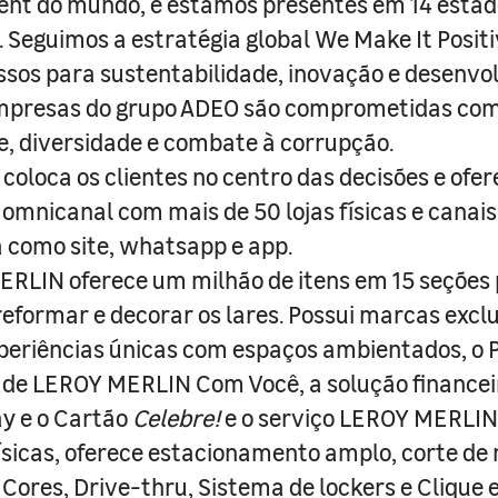
nt do mundo, e estamos presentes em 14 estad
s. Seguimos a estratégia global We Make It Posit
sos para sustentabilidade, inovação e desenvo
empresas do grupo ADEO são comprometidas com
e, diversidade e combate à corrupção.
coloca os clientes no centro das decisões e ofe
 omnicanal com mais de 50 lojas físicas e canai
a como site, whatsapp e app.
RLIN oferece um milhão de itens em 15 seções
 reformar e decorar os lares. Possui marcas excl
periências únicas com espaços ambientados, o
ade LEROY MERLIN Com Você, a solução finance
y e o Cartão
Celebre!
e o serviço LEROY MERLIN 
físicas, oferece estacionamento amplo, corte de
 Cores, Drive-thru, Sistema de lockers e Clique e