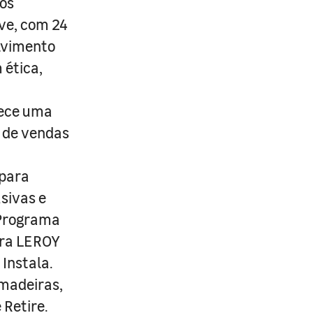
os
ive, com 24
lvimento
 ética,
rece uma
s de vendas
 para
usivas e
 Programa
ira LEROY
Instala.
 madeiras,
 Retire.