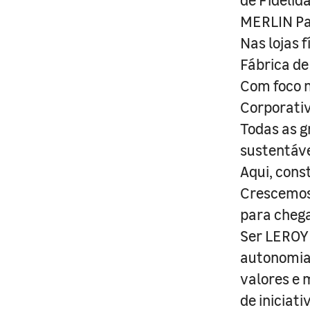
MERLIN Pa
Nas lojas 
Fábrica de
Com foco n
Corporativ
Todas as g
sustentáve
Aqui, cons
Crescemos 
para cheg
Ser LEROY 
autonomia 
valores e 
de iniciat