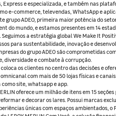
s, Express e especializada, e também nas plata
como e-commerce, televendas, WhatsApp e aplic
e grupo ADEO, primeira maior potência do seto
nt do mundo, e estamos presentes em 14 estad
s. Seguimos a estratégia global We Make It Posit
sos para sustentabilidade, inovação e desenvo
empresas do grupo ADEO são comprometidas com
e, diversidade e combate à corrupção.
coloca os clientes no centro das decisões e ofe
 omnicanal com mais de 50 lojas físicas e canai
a como site, whatsapp e app.
RLIN oferece um milhão de itens em 15 seções
 reformar e decorar os lares. Possui marcas excl
periências únicas com espaços ambientados, o
ade LEROY MERLIN Com Você, a solução finance