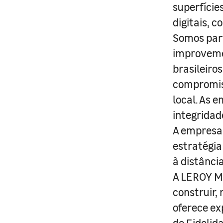
superfície
digitais, 
Somos part
improveme
brasileiro
compromis
local. As 
integridad
A empresa 
estratégia
à distânci
A LEROY ME
construir,
oferece ex
de Fidelid