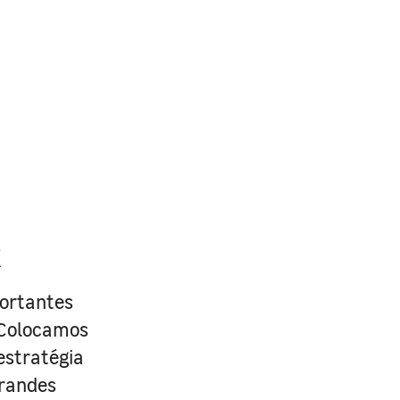
R
portantes
. Colocamos
estratégia
grandes