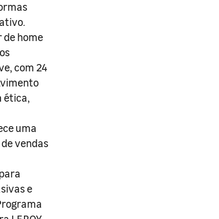
formas
ativo.
r de home
os
ive, com 24
lvimento
 ética,
rece uma
s de vendas
 para
usivas e
 Programa
ira LEROY