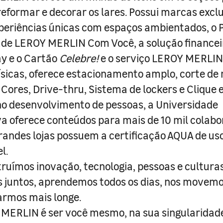
 reformar e decorar os lares. Possui marcas excl
periências únicas com espaços ambientados, o
ade LEROY MERLIN Com Você, a solução finance
y e o Cartão
Celebre!
e o serviço LEROY MERLIN 
físicas, oferece estacionamento amplo, corte de
 Cores, Drive-thru, Sistema de lockers e Clique e
o desenvolvimento de pessoas, a Universidade
a oferece conteúdos para mais de 10 mil colabo
randes lojas possuem a certificação AQUA de us
l.
truímos inovação, tecnologia, pessoas e culturas
juntos, aprendemos todos os dias, nos movemo
armos mais longe.
MERLIN é ser você mesmo, na sua singularidad