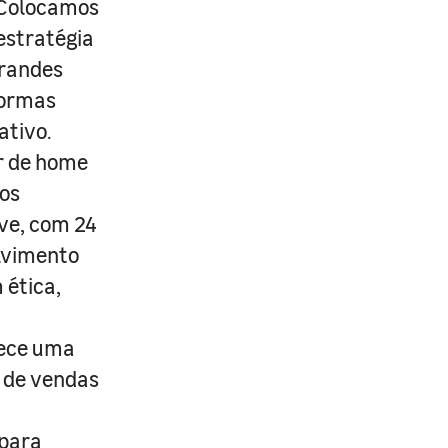
. Colocamos
estratégia
grandes
formas
ativo.
r de home
os
ive, com 24
lvimento
 ética,
rece uma
s de vendas
 para