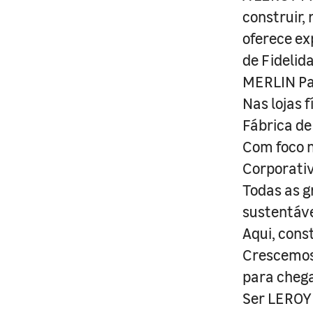
construir,
oferece ex
de Fidelid
MERLIN Pa
Nas lojas 
Fábrica de
Com foco n
Corporativ
Todas as g
sustentáve
Aqui, cons
Crescemos 
para cheg
Ser LEROY 