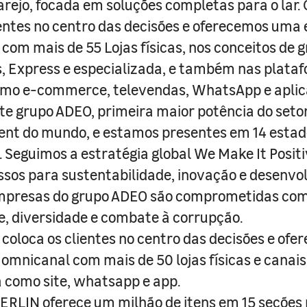
arejo, focada em soluções completas para o lar
entes no centro das decisões e oferecemos uma 
com mais de 55 Lojas físicas, nos conceitos de 
s, Express e especializada, e também nas plata
como e-commerce, televendas, WhatsApp e aplic
e grupo ADEO, primeira maior potência do seto
nt do mundo, e estamos presentes em 14 estad
s. Seguimos a estratégia global We Make It Posit
sos para sustentabilidade, inovação e desenvo
empresas do grupo ADEO são comprometidas com
e, diversidade e combate à corrupção.
coloca os clientes no centro das decisões e ofe
 omnicanal com mais de 50 lojas físicas e canai
a como site, whatsapp e app.
RLIN oferece um milhão de itens em 15 seções