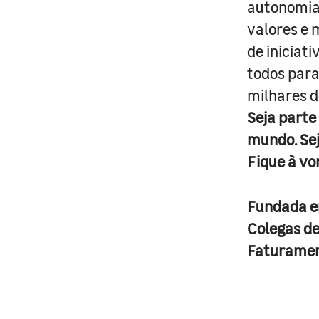
autonomia 
valores e 
de iniciat
todos para
milhares d
Seja parte
mundo. Se
Fique à vo
Fundada 
Colegas d
Faturame