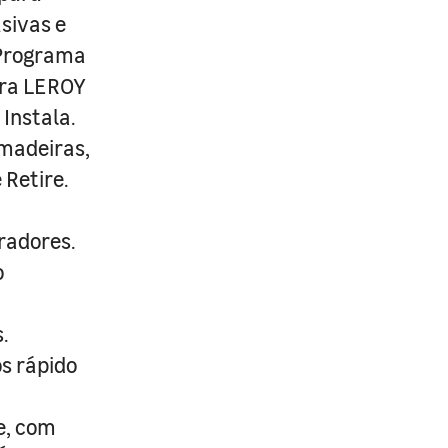
usivas e
 Programa
ira LEROY
Instala.
 madeiras,
 Retire.
radores.
o
.
s rápido
e, com