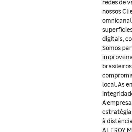
redes de v
nossos Cli
omnicanal 
superfície
digitais, 
Somos part
improveme
brasileiro
compromis
local. As 
integridad
A empresa 
estratégia
à distânci
A LEROY ME