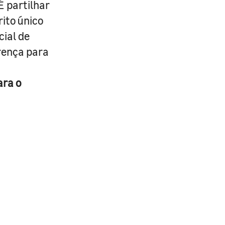
É partilhar
rito único
cial de
erença para
ara o