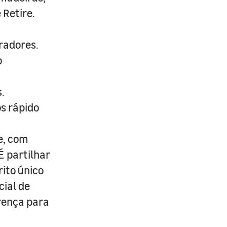
 Retire.
radores.
o
.
s rápido
e, com
É partilhar
rito único
cial de
erença para