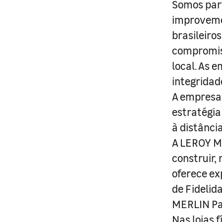
Somos part
improveme
brasileiro
compromis
local. As 
integridad
A empresa 
estratégia
à distânci
A LEROY ME
construir,
oferece ex
de Fidelid
MERLIN Pa
Nas lojas 