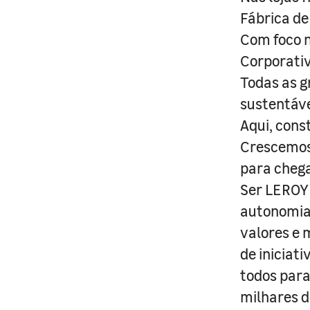
Fábrica de
Com foco n
Corporativ
Todas as g
sustentáve
Aqui, cons
Crescemos 
para cheg
Ser LEROY 
autonomia 
valores e 
de iniciat
todos para
milhares d