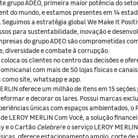
e grupo ADEO, primeira maior potência do seto
nt do mundo, e estamos presentes em 14 estad
s. Seguimos a estratégia global We Make It Posit
sos para sustentabilidade, inovação e desenvo
empresas do grupo ADEO são comprometidas com
e, diversidade e combate à corrupção.
coloca os clientes no centro das decisões e ofe
 omnicanal com mais de 50 lojas físicas e canai
a como site, whatsapp e app.
RLIN oferece um milhão de itens em 15 seções
 reformar e decorar os lares. Possui marcas excl
periências únicas com espaços ambientados, o
ade LEROY MERLIN Com Você, a solução finance
y e o Cartão
Celebre!
e o serviço LEROY MERLIN 
físicas, oferece estacionamento amplo, corte de