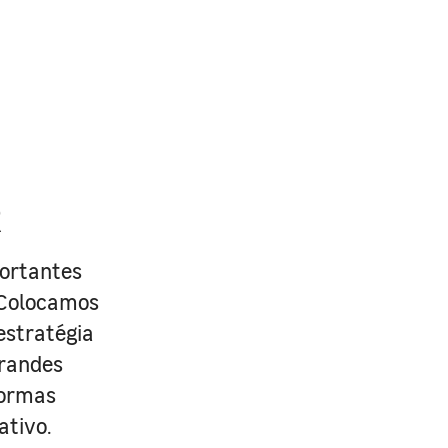
R
portantes
. Colocamos
estratégia
grandes
formas
ativo.