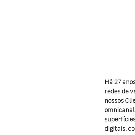
Há 27 anos
redes de v
nossos Cli
omnicanal 
superfície
digitais, 