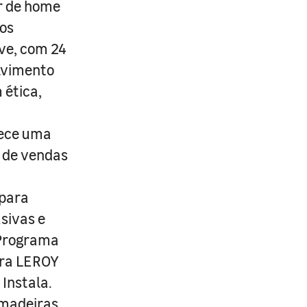
r de home
os
ive, com 24
lvimento
 ética,
rece uma
s de vendas
 para
usivas e
 Programa
ira LEROY
Instala.
 madeiras,