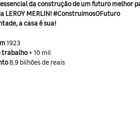
 essencial da construção de um futuro melhor p
ja LEROY MERLIN! #ConstruimosOFuturo
ntade, a casa é sua!
em
1923
e trabalho
+ 10 mil
nto
8,9 bilhões de reais