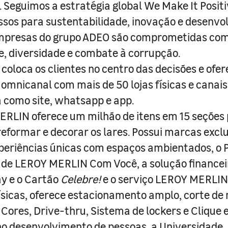
s. Seguimos a estratégia global We Make It Posit
sos para sustentabilidade, inovação e desenvo
empresas do grupo ADEO são comprometidas com
e, diversidade e combate à corrupção.
coloca os clientes no centro das decisões e ofe
 omnicanal com mais de 50 lojas físicas e canai
a como site, whatsapp e app.
RLIN oferece um milhão de itens em 15 seções
 reformar e decorar os lares. Possui marcas excl
periências únicas com espaços ambientados, o
ade LEROY MERLIN Com Você, a solução finance
y e o Cartão
Celebre!
e o serviço LEROY MERLIN 
físicas, oferece estacionamento amplo, corte de
 Cores, Drive-thru, Sistema de lockers e Clique e
o desenvolvimento de pessoas, a Universidade