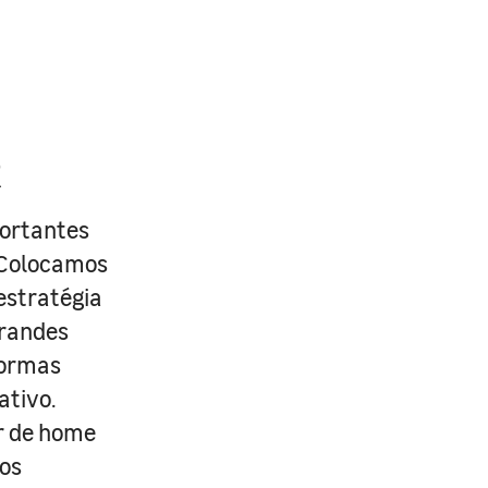
R
portantes
. Colocamos
estratégia
grandes
formas
ativo.
r de home
os