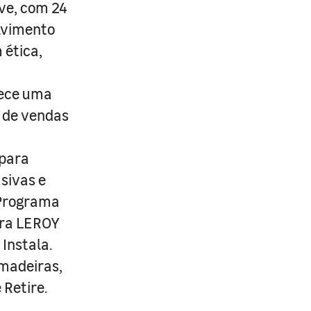
ive, com 24
lvimento
 ética,
rece uma
s de vendas
 para
usivas e
 Programa
ira LEROY
Instala.
 madeiras,
 Retire.