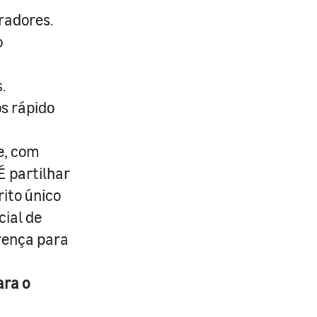
radores.
o
.
s rápido
e, com
É partilhar
rito único
cial de
erença para
ara o