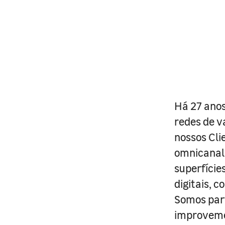
Há 27 anos
redes de v
nossos Cli
omnicanal 
superfície
digitais, 
Somos part
improveme