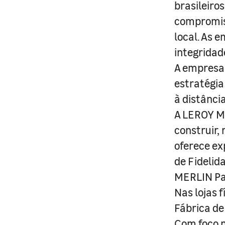
brasileiro
compromis
local. As 
integridad
A empresa 
estratégia
à distânci
A LEROY ME
construir,
oferece ex
de Fidelid
MERLIN Pa
Nas lojas 
Fábrica de
Com foco n