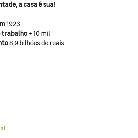
ntade, a casa é sua!
em
1923
e trabalho
+ 10 mil
nto
8,9 bilhões de reais
ial