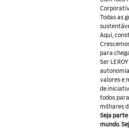
Corporativ
Todas as g
sustentáve
Aqui, cons
Crescemos 
para cheg
Ser LEROY 
autonomia 
valores e 
de iniciat
todos para
milhares d
Seja parte
mundo. Se