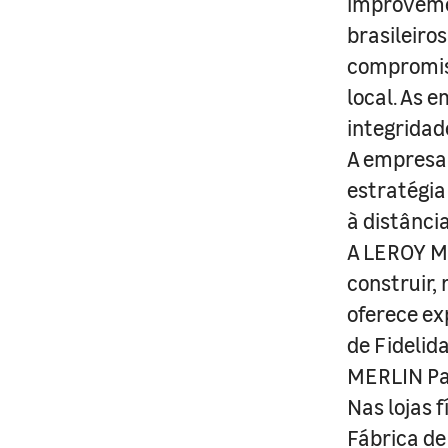
improveme
brasileiro
compromis
local. As 
integridad
A empresa 
estratégia
à distânci
A LEROY ME
construir,
oferece ex
de Fidelid
MERLIN Pa
Nas lojas 
Fábrica de