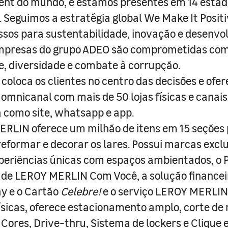
nt do mundo, e estamos presentes em 14 estad
s. Seguimos a estratégia global We Make It Posit
sos para sustentabilidade, inovação e desenvo
empresas do grupo ADEO são comprometidas com
e, diversidade e combate à corrupção.
coloca os clientes no centro das decisões e ofe
 omnicanal com mais de 50 lojas físicas e canai
a como site, whatsapp e app.
RLIN oferece um milhão de itens em 15 seções
 reformar e decorar os lares. Possui marcas excl
periências únicas com espaços ambientados, o
ade LEROY MERLIN Com Você, a solução finance
y e o Cartão
Celebre!
e o serviço LEROY MERLIN 
físicas, oferece estacionamento amplo, corte de
 Cores, Drive-thru, Sistema de lockers e Clique e