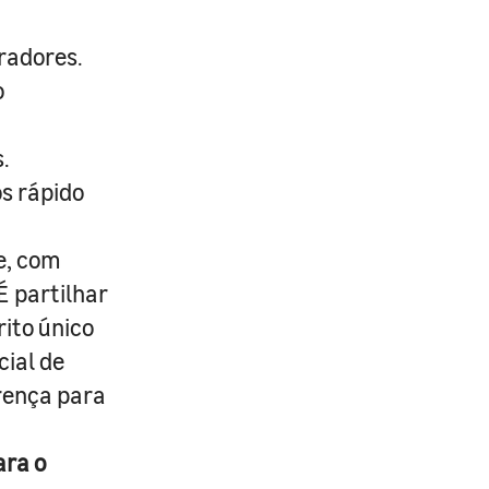
radores.
o
.
s rápido
e, com
É partilhar
rito único
cial de
erença para
ara o