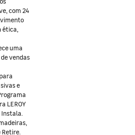
os
ive, com 24
lvimento
 ética,
rece uma
s de vendas
 para
usivas e
 Programa
ira LEROY
Instala.
 madeiras,
 Retire.