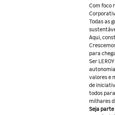
Com foco n
Corporativ
Todas as g
sustentáve
Aqui, cons
Crescemos 
para cheg
Ser LEROY 
autonomia 
valores e 
de iniciat
todos para
milhares d
Seja parte