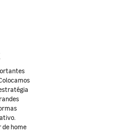
R
portantes
. Colocamos
estratégia
grandes
formas
ativo.
r de home