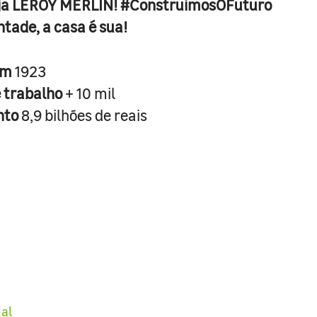
ja LEROY MERLIN! #ConstruimosOFuturo
ntade, a casa é sua!
em
1923
e trabalho
+ 10 mil
nto
8,9 bilhões de reais
ial