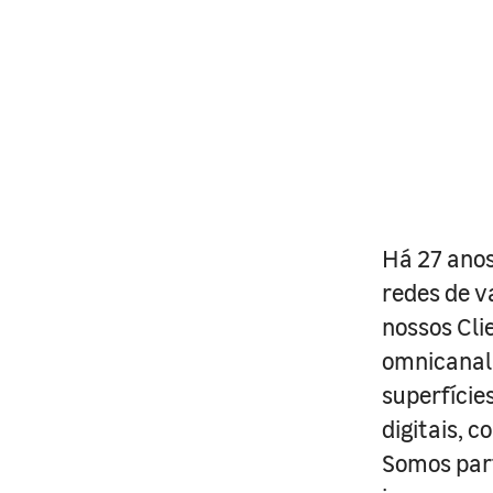
Há 27 anos
redes de v
nossos Cli
omnicanal 
superfície
digitais, 
Somos part