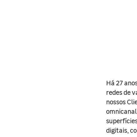
Há 27 anos
redes de v
nossos Cli
omnicanal 
superfície
digitais, 