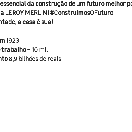
 essencial da construção de um futuro melhor p
ja LEROY MERLIN! #ConstruimosOFuturo
ntade, a casa é sua!
em
1923
e trabalho
+ 10 mil
nto
8,9 bilhões de reais