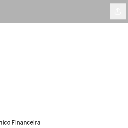
Comp
mico Financeira