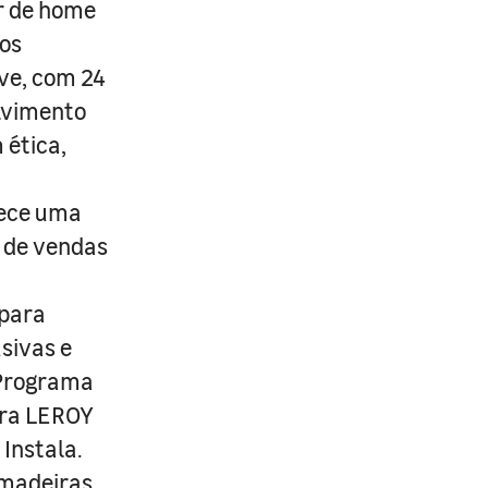
r de home
os
ive, com 24
lvimento
 ética,
rece uma
s de vendas
 para
usivas e
 Programa
ira LEROY
Instala.
 madeiras,