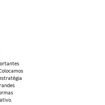
R
portantes
. Colocamos
estratégia
grandes
formas
ativo.