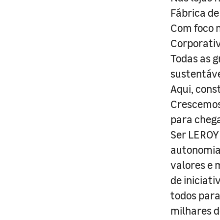
Fábrica de
Com foco n
Corporativ
Todas as g
sustentáve
Aqui, cons
Crescemos 
para cheg
Ser LEROY 
autonomia 
valores e 
de iniciat
todos para
milhares d