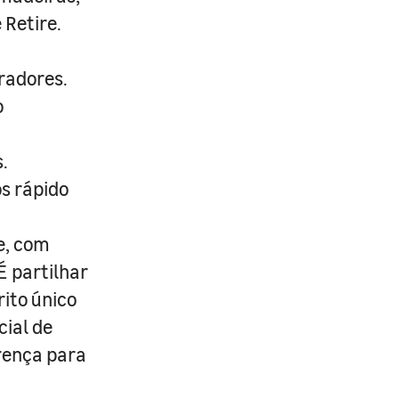
 Retire.
radores.
o
.
s rápido
e, com
É partilhar
rito único
cial de
erença para