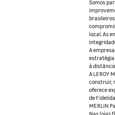
Somos part
improveme
brasileiro
compromis
local. As 
integridad
A empresa 
estratégia
à distânci
A LEROY ME
construir,
oferece ex
de Fidelid
MERLIN Pa
Nas lojas 