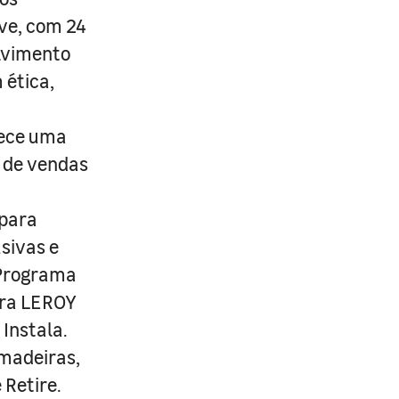
ive, com 24
lvimento
 ética,
rece uma
s de vendas
 para
usivas e
 Programa
ira LEROY
Instala.
 madeiras,
 Retire.