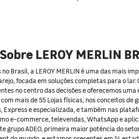
Sobre LEROY MERLIN B
 no Brasil, a LEROY MERLIN é uma das mais im
arejo, focada em soluções completas para o lar
entes no centro das decisões e oferecemos uma 
com mais de 55 Lojas físicas, nos conceitos de 
s, Express e especializada, e também nas plata
como e-commerce, televendas, WhatsApp e aplic
e grupo ADEO, primeira maior potência do seto
nt do mundo, e estamos presentes em 14 estad