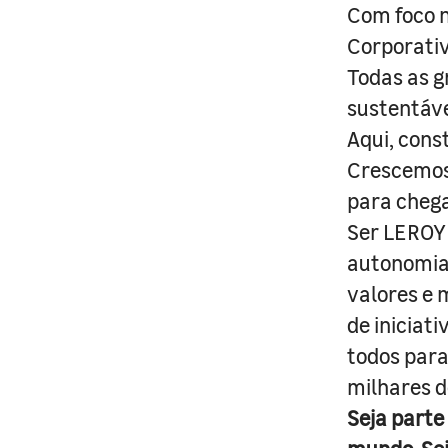
Com foco n
Corporativ
Todas as g
sustentáve
Aqui, cons
Crescemos 
para cheg
Ser LEROY 
autonomia 
valores e 
de iniciat
todos para
milhares d
Seja parte