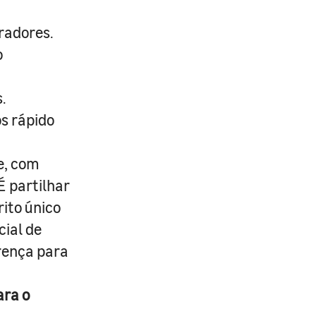
radores.
o
.
s rápido
e, com
É partilhar
rito único
cial de
erença para
ara o