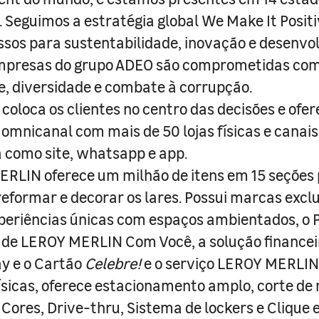
s. Seguimos a estratégia global We Make It Posit
sos para sustentabilidade, inovação e desenvo
empresas do grupo ADEO são comprometidas com
e, diversidade e combate à corrupção.
coloca os clientes no centro das decisões e ofe
 omnicanal com mais de 50 lojas físicas e canai
a como site, whatsapp e app.
RLIN oferece um milhão de itens em 15 seções
 reformar e decorar os lares. Possui marcas excl
periências únicas com espaços ambientados, o
ade LEROY MERLIN Com Você, a solução finance
y e o Cartão
Celebre!
e o serviço LEROY MERLIN 
físicas, oferece estacionamento amplo, corte de
 Cores, Drive-thru, Sistema de lockers e Clique e