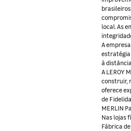
brasileiro
compromis
local. As 
integridad
A empresa 
estratégia
à distânci
A LEROY ME
construir,
oferece ex
de Fidelid
MERLIN Pa
Nas lojas 
Fábrica de