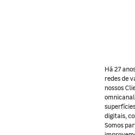
Há 27 anos
redes de v
nossos Cli
omnicanal 
superfície
digitais, 
Somos part
improveme