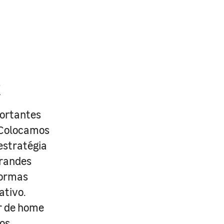
R
portantes
. Colocamos
estratégia
grandes
formas
ativo.
r de home
os