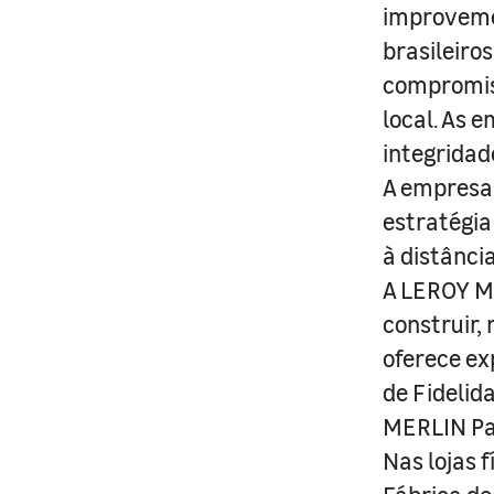
improveme
brasileiro
compromis
local. As 
integridad
A empresa 
estratégia
à distânci
A LEROY ME
construir,
oferece ex
de Fidelid
MERLIN Pa
Nas lojas 