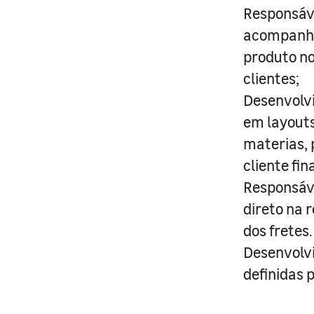
Responsáve
acompanhan
produto no
clientes;
Desenvolvi
em layout
materias, 
cliente fina
Responsáve
direto na 
dos fretes.
Desenvolvi
definidas 