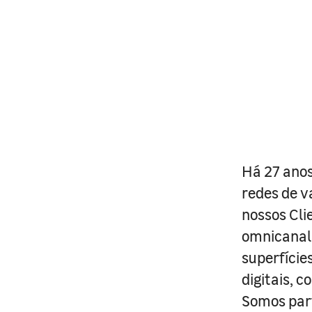
Há 27 anos
redes de v
nossos Cli
omnicanal 
superfície
digitais, 
Somos part