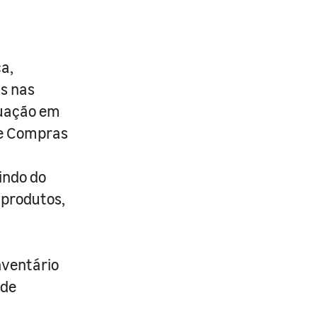
a,
as nas
duação em
de Compras
indo do
 produtos,
nventário
 de