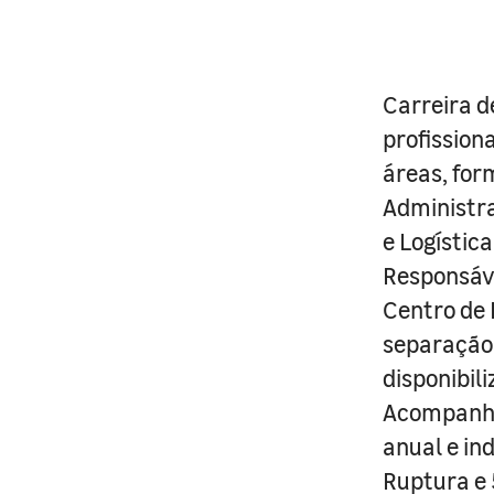
Carreira d
profission
áreas, fo
Administra
e Logística
Responsáve
Centro de 
separação
disponibili
Acompanham
anual e in
Ruptura e 