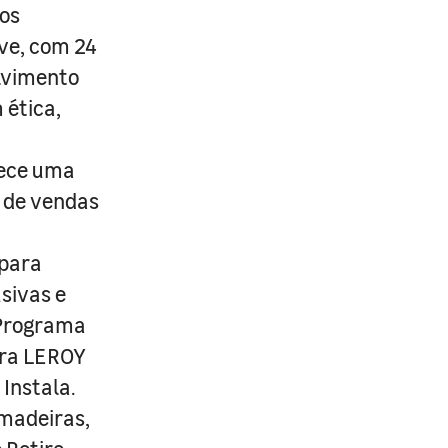
os
ive, com 24
lvimento
 ética,
rece uma
s de vendas
 para
usivas e
 Programa
ira LEROY
Instala.
 madeiras,