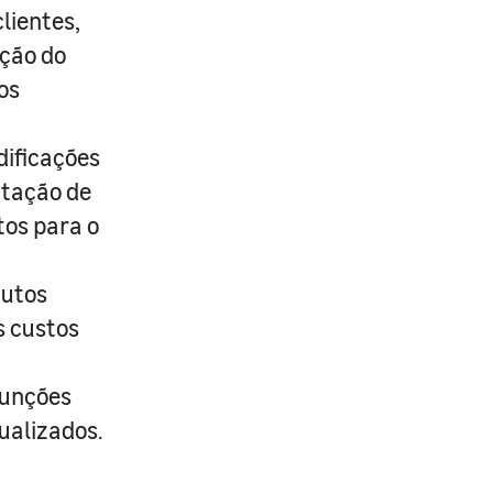
lientes,
ação do
os
dificações
ntação de
tos para o
dutos
s custos
funções
ualizados.