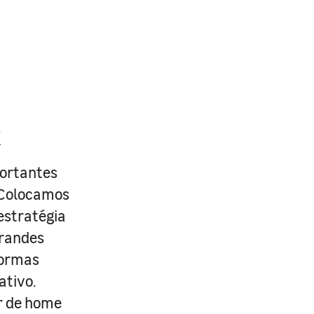
R
portantes
. Colocamos
estratégia
grandes
formas
ativo.
r de home