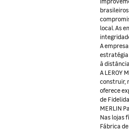
improveme
brasileiro
compromis
local. As 
integridad
A empresa 
estratégia
à distânci
A LEROY ME
construir,
oferece ex
de Fidelid
MERLIN Pa
Nas lojas 
Fábrica de