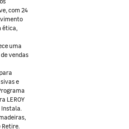
os
ive, com 24
lvimento
 ética,
rece uma
s de vendas
 para
usivas e
 Programa
ira LEROY
Instala.
 madeiras,
 Retire.