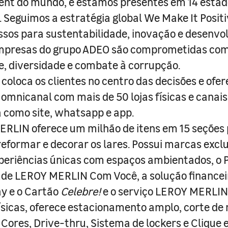
nt do mundo, e estamos presentes em 14 estad
s. Seguimos a estratégia global We Make It Posit
sos para sustentabilidade, inovação e desenvo
empresas do grupo ADEO são comprometidas com
e, diversidade e combate à corrupção.
coloca os clientes no centro das decisões e ofe
 omnicanal com mais de 50 lojas físicas e canai
a como site, whatsapp e app.
RLIN oferece um milhão de itens em 15 seções
 reformar e decorar os lares. Possui marcas excl
periências únicas com espaços ambientados, o
ade LEROY MERLIN Com Você, a solução finance
y e o Cartão
Celebre!
e o serviço LEROY MERLIN 
físicas, oferece estacionamento amplo, corte de
 Cores, Drive-thru, Sistema de lockers e Clique e