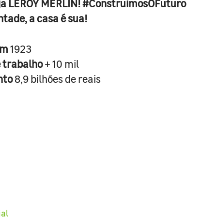
ja LEROY MERLIN! #ConstruimosOFuturo
ntade, a casa é sua!
em
1923
e trabalho
+ 10 mil
nto
8,9 bilhões de reais
ial