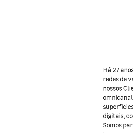
Há 27 anos
redes de v
nossos Cli
omnicanal 
superfície
digitais, 
Somos part