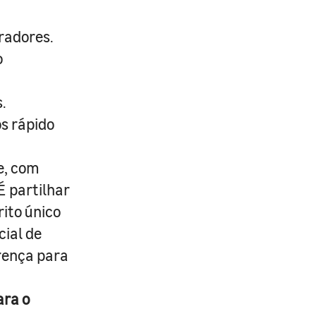
radores.
o
.
s rápido
e, com
É partilhar
rito único
cial de
erença para
ara o