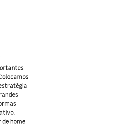
R
portantes
. Colocamos
estratégia
grandes
formas
ativo.
r de home