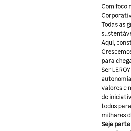
Com foco n
Corporativ
Todas as g
sustentáve
Aqui, cons
Crescemos 
para cheg
Ser LEROY 
autonomia 
valores e 
de iniciat
todos para
milhares d
Seja parte