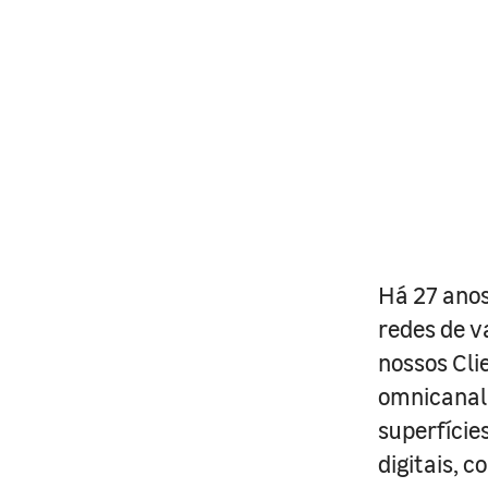
Há 27 anos
redes de v
nossos Cli
omnicanal 
superfície
digitais, 