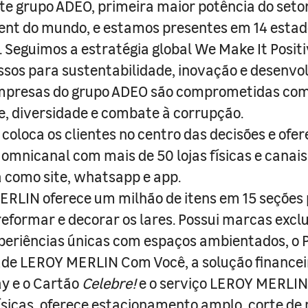
e grupo ADEO, primeira maior potência do seto
nt do mundo, e estamos presentes em 14 estad
s. Seguimos a estratégia global We Make It Posit
sos para sustentabilidade, inovação e desenvo
empresas do grupo ADEO são comprometidas com
e, diversidade e combate à corrupção.
coloca os clientes no centro das decisões e ofe
 omnicanal com mais de 50 lojas físicas e canai
a como site, whatsapp e app.
RLIN oferece um milhão de itens em 15 seções
 reformar e decorar os lares. Possui marcas excl
periências únicas com espaços ambientados, o
ade LEROY MERLIN Com Você, a solução finance
y e o Cartão
Celebre!
e o serviço LEROY MERLIN 
físicas, oferece estacionamento amplo, corte de