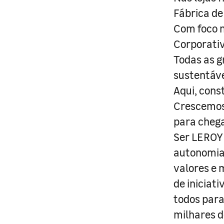
Fábrica de
Com foco n
Corporativ
Todas as g
sustentáve
Aqui, cons
Crescemos 
para cheg
Ser LEROY 
autonomia 
valores e 
de iniciat
todos para
milhares d