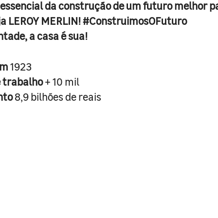
 essencial da construção de um futuro melhor p
ja LEROY MERLIN! #ConstruimosOFuturo
ntade, a casa é sua!
em
1923
e trabalho
+ 10 mil
nto
8,9 bilhões de reais