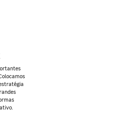
R
portantes
. Colocamos
estratégia
grandes
formas
ativo.