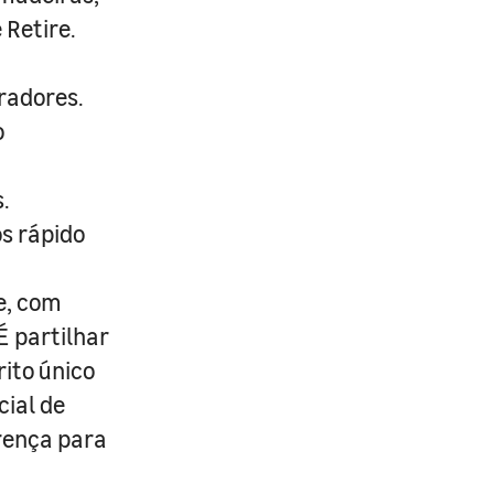
 Retire.
radores.
o
.
s rápido
e, com
É partilhar
rito único
cial de
erença para