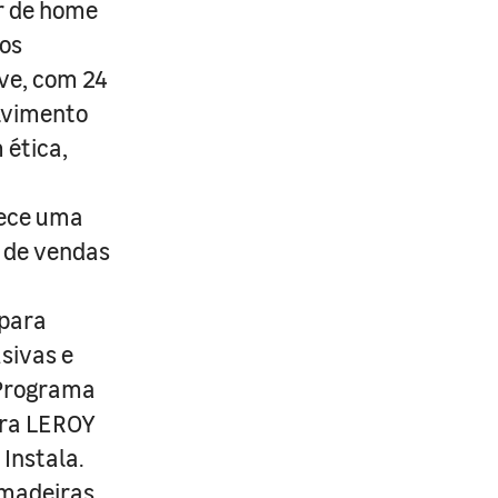
r de home
os
ive, com 24
lvimento
 ética,
rece uma
s de vendas
 para
usivas e
 Programa
ira LEROY
Instala.
 madeiras,