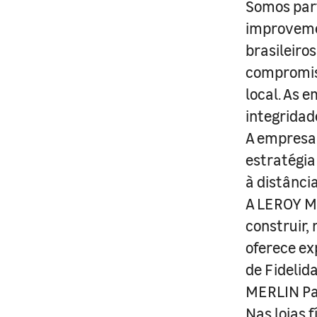
Somos part
improveme
brasileiro
compromis
local. As 
integridad
A empresa 
estratégia
à distânci
A LEROY ME
construir,
oferece ex
de Fidelid
MERLIN Pa
Nas lojas 