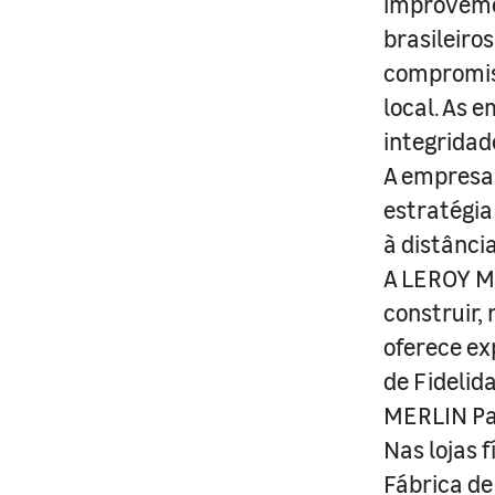
improveme
brasileiro
compromis
local. As 
integridad
A empresa 
estratégia
à distânci
A LEROY ME
construir,
oferece ex
de Fidelid
MERLIN Pa
Nas lojas 
Fábrica de