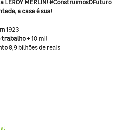
ja LEROY MERLIN! #ConstruimosOFuturo
ntade, a casa é sua!
em
1923
e trabalho
+ 10 mil
nto
8,9 bilhões de reais
ial