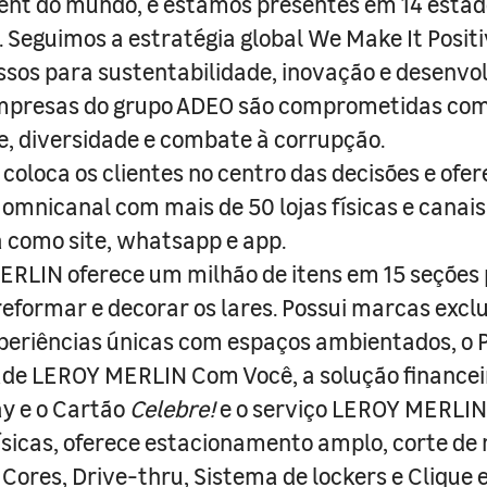
nt do mundo, e estamos presentes em 14 estad
s. Seguimos a estratégia global We Make It Posit
sos para sustentabilidade, inovação e desenvo
empresas do grupo ADEO são comprometidas com
e, diversidade e combate à corrupção.
coloca os clientes no centro das decisões e ofe
 omnicanal com mais de 50 lojas físicas e canai
a como site, whatsapp e app.
RLIN oferece um milhão de itens em 15 seções
 reformar e decorar os lares. Possui marcas excl
periências únicas com espaços ambientados, o
ade LEROY MERLIN Com Você, a solução finance
y e o Cartão
Celebre!
e o serviço LEROY MERLIN 
físicas, oferece estacionamento amplo, corte de
 Cores, Drive-thru, Sistema de lockers e Clique e