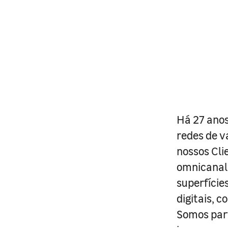
Há 27 anos
redes de v
nossos Cli
omnicanal 
superfície
digitais, 
Somos part