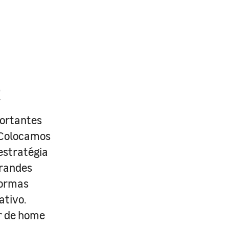
R
portantes
. Colocamos
estratégia
grandes
formas
ativo.
r de home