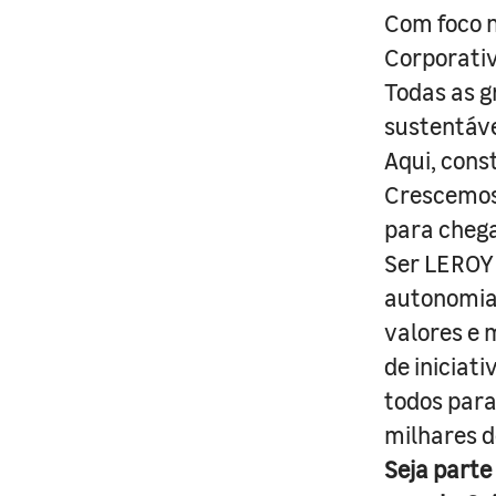
Com foco n
Corporativ
Todas as g
sustentáve
Aqui, cons
Crescemos 
para cheg
Ser LEROY 
autonomia 
valores e 
de iniciat
todos para
milhares d
Seja parte