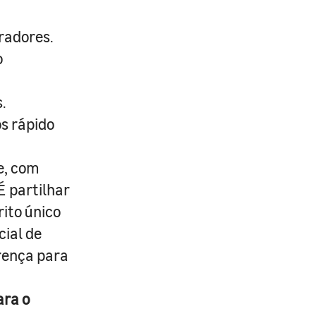
radores.
o
.
s rápido
e, com
É partilhar
rito único
cial de
erença para
ara o