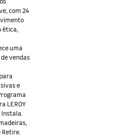
os
ive, com 24
lvimento
 ética,
rece uma
s de vendas
 para
usivas e
 Programa
ira LEROY
Instala.
 madeiras,
 Retire.