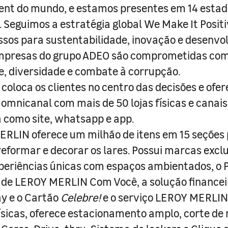
nt do mundo, e estamos presentes em 14 estad
s. Seguimos a estratégia global We Make It Posit
sos para sustentabilidade, inovação e desenvo
empresas do grupo ADEO são comprometidas com
e, diversidade e combate à corrupção.
coloca os clientes no centro das decisões e ofe
 omnicanal com mais de 50 lojas físicas e canai
a como site, whatsapp e app.
RLIN oferece um milhão de itens em 15 seções
 reformar e decorar os lares. Possui marcas excl
periências únicas com espaços ambientados, o
ade LEROY MERLIN Com Você, a solução finance
y e o Cartão
Celebre!
e o serviço LEROY MERLIN 
físicas, oferece estacionamento amplo, corte de