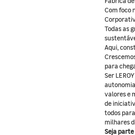
Fábrica de
Com foco n
Corporativ
Todas as g
sustentáve
Aqui, cons
Crescemos 
para cheg
Ser LEROY 
autonomia 
valores e 
de iniciat
todos para
milhares d
Seja parte