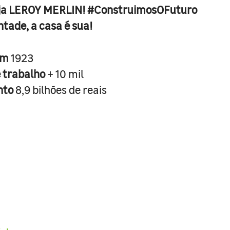
ja LEROY MERLIN! #ConstruimosOFuturo
ntade, a casa é sua!
em
1923
e trabalho
+ 10 mil
nto
8,9 bilhões de reais