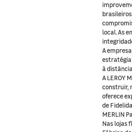
improveme
brasileiro
compromis
local. As 
integridad
A empresa 
estratégia
à distânci
A LEROY ME
construir,
oferece ex
de Fidelid
MERLIN Pa
Nas lojas 