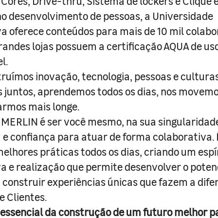
 Cores, Drive-thru, Sistema de lockers e Clique e
o desenvolvimento de pessoas, a Universidade
a oferece conteúdos para mais de 10 mil colabo
randes lojas possuem a certificação AQUA de us
l.
truímos inovação, tecnologia, pessoas e culturas
juntos, aprendemos todos os dias, nos movemo
armos mais longe.
MERLIN é ser você mesmo, na sua singularidad
e confiança para atuar de forma colaborativa. 
melhores práticas todos os dias, criando um espí
iva e realização que permite desenvolver o poten
 construir experiências únicas que fazem a dif
e Clientes.
 essencial da construção de um futuro melhor p