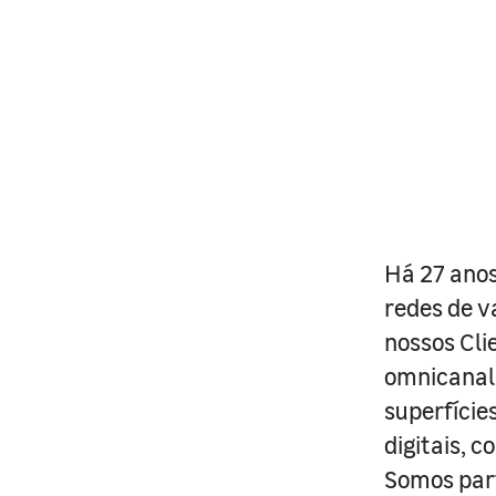
Há 27 anos
redes de v
nossos Cli
omnicanal 
superfície
digitais, 
Somos part