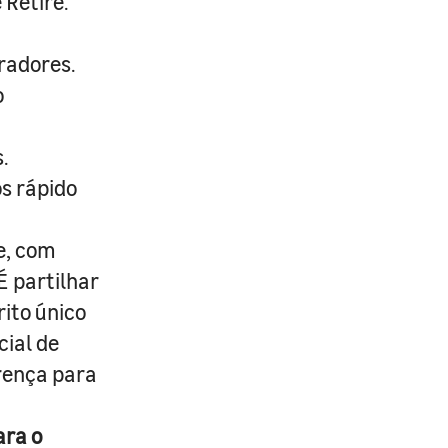
 Retire.
radores.
o
.
s rápido
e, com
É partilhar
rito único
cial de
erença para
ara o