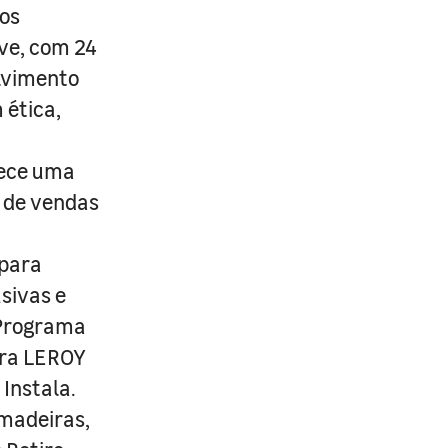
os
ive, com 24
lvimento
 ética,
rece uma
s de vendas
 para
usivas e
 Programa
ira LEROY
Instala.
 madeiras,