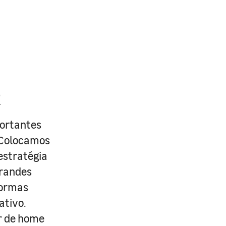
R
portantes
. Colocamos
estratégia
grandes
formas
ativo.
r de home