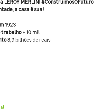
ja LEROY MERLIN! #ConstruimosOFuturo
ntade, a casa é sua!
em
1923
e trabalho
+ 10 mil
nto
8,9 bilhões de reais
ial