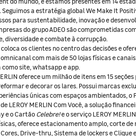
nt do mundo, e estamos presentes em 14 estad
s. Seguimos a estratégia global We Make It Posit
sos para sustentabilidade, inovação e desenvo
empresas do grupo ADEO são comprometidas com
e, diversidade e combate à corrupção.
coloca os clientes no centro das decisões e ofe
 omnicanal com mais de 50 lojas físicas e canai
a como site, whatsapp e app.
RLIN oferece um milhão de itens em 15 seções
 reformar e decorar os lares. Possui marcas excl
periências únicas com espaços ambientados, o
ade LEROY MERLIN Com Você, a solução finance
y e o Cartão
Celebre!
e o serviço LEROY MERLIN 
físicas, oferece estacionamento amplo, corte de
 Cores, Drive-thru, Sistema de lockers e Clique e