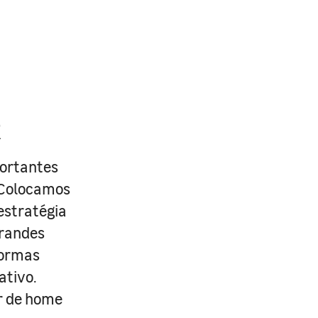
R
portantes
. Colocamos
estratégia
grandes
formas
ativo.
r de home