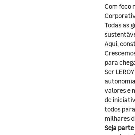
Com foco n
Corporativ
Todas as g
sustentáve
Aqui, cons
Crescemos 
para cheg
Ser LEROY 
autonomia 
valores e 
de iniciat
todos para
milhares d
Seja parte