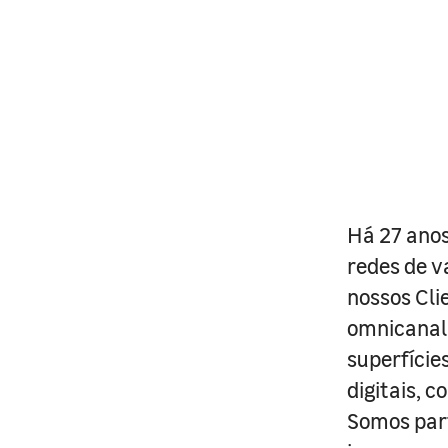
Há 27 anos
redes de v
nossos Cli
omnicanal 
superfície
digitais, 
Somos part