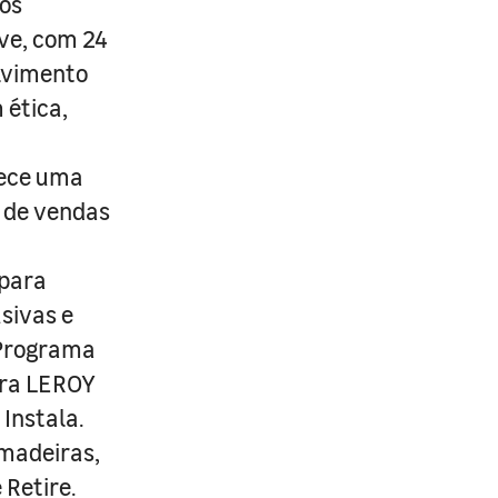
os
ive, com 24
lvimento
 ética,
rece uma
s de vendas
 para
usivas e
 Programa
ira LEROY
Instala.
 madeiras,
 Retire.