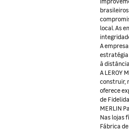
improveme
brasileiro
compromis
local. As 
integridad
A empresa 
estratégia
à distânci
A LEROY ME
construir,
oferece ex
de Fidelid
MERLIN Pa
Nas lojas 
Fábrica de