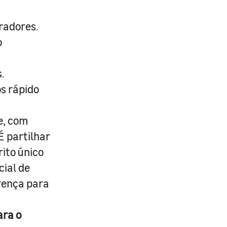
radores.
o
.
s rápido
e, com
É partilhar
rito único
cial de
erença para
ara o