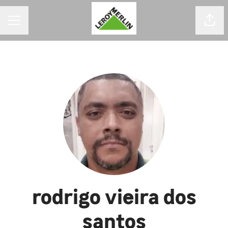
MENU DE CARREIRAS
Comp
rodrigo vieira dos
santos