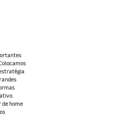
R
portantes
. Colocamos
estratégia
grandes
formas
ativo.
r de home
os