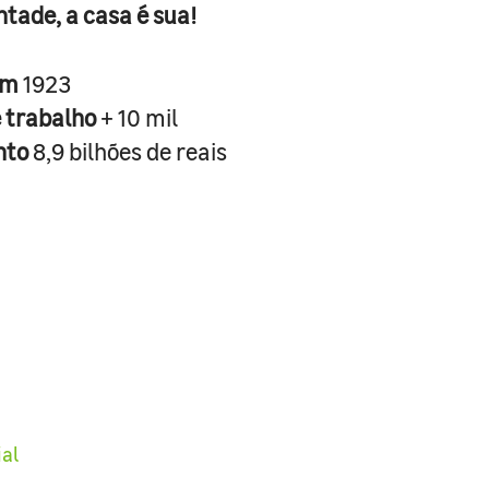
ntade, a casa é sua!
em
1923
e trabalho
+ 10 mil
nto
8,9 bilhões de reais
ial