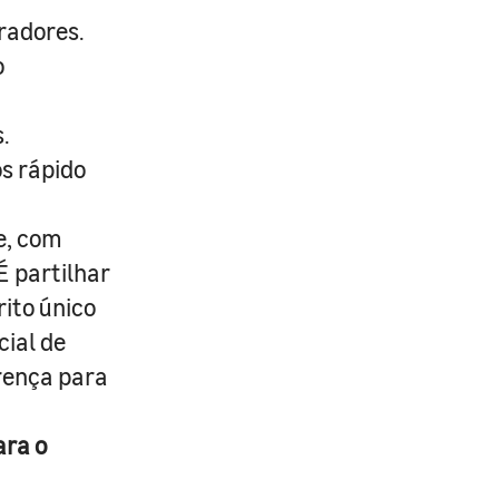
radores.
o
.
s rápido
e, com
É partilhar
rito único
cial de
erença para
ara o