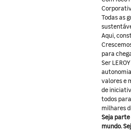
Corporativ
Todas as g
sustentáve
Aqui, cons
Crescemos 
para cheg
Ser LEROY 
autonomia 
valores e 
de iniciat
todos para
milhares d
Seja parte
mundo. Se