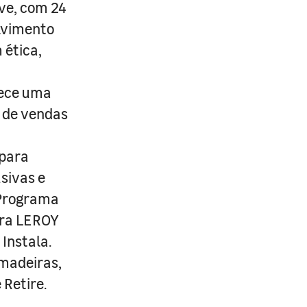
ive, com 24
lvimento
 ética,
rece uma
s de vendas
 para
usivas e
 Programa
ira LEROY
Instala.
 madeiras,
 Retire.