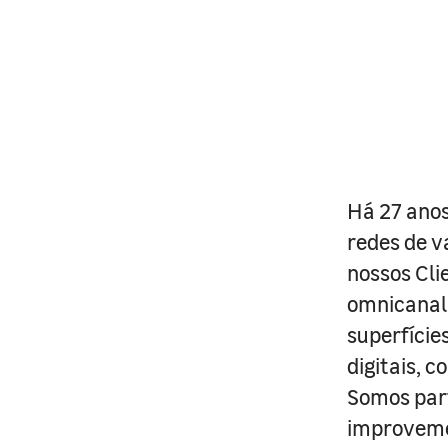
Há 27 anos
redes de v
nossos Cli
omnicanal 
superfície
digitais, 
Somos part
improveme