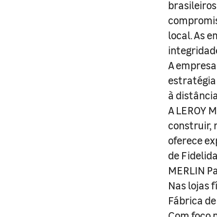
brasileiro
compromis
local. As 
integridad
A empresa 
estratégia
à distânci
A LEROY ME
construir,
oferece ex
de Fidelid
MERLIN Pa
Nas lojas 
Fábrica de
Com foco n