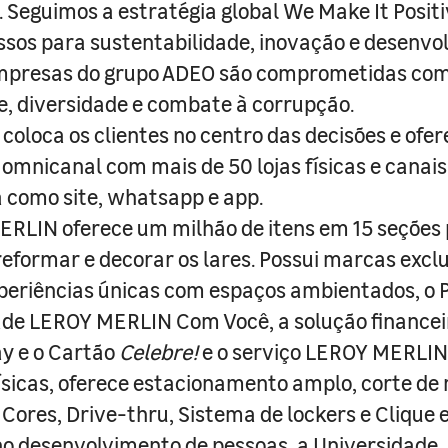
s. Seguimos a estratégia global We Make It Posit
sos para sustentabilidade, inovação e desenvo
empresas do grupo ADEO são comprometidas com
e, diversidade e combate à corrupção.
coloca os clientes no centro das decisões e ofe
 omnicanal com mais de 50 lojas físicas e canai
a como site, whatsapp e app.
RLIN oferece um milhão de itens em 15 seções
 reformar e decorar os lares. Possui marcas excl
periências únicas com espaços ambientados, o
ade LEROY MERLIN Com Você, a solução finance
y e o Cartão
Celebre!
e o serviço LEROY MERLIN 
físicas, oferece estacionamento amplo, corte de
 Cores, Drive-thru, Sistema de lockers e Clique e
o desenvolvimento de pessoas, a Universidade