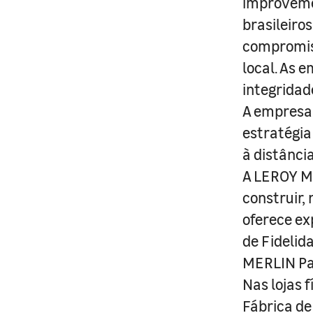
improveme
brasileiro
compromis
local. As 
integridad
A empresa 
estratégia
à distânci
A LEROY ME
construir,
oferece ex
de Fidelid
MERLIN Pa
Nas lojas 
Fábrica de