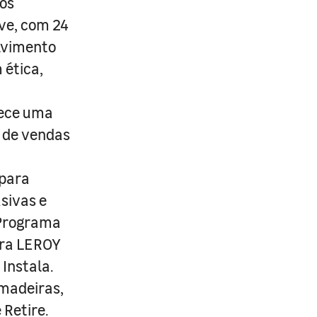
os
ive, com 24
lvimento
 ética,
rece uma
s de vendas
 para
usivas e
 Programa
ira LEROY
Instala.
 madeiras,
 Retire.