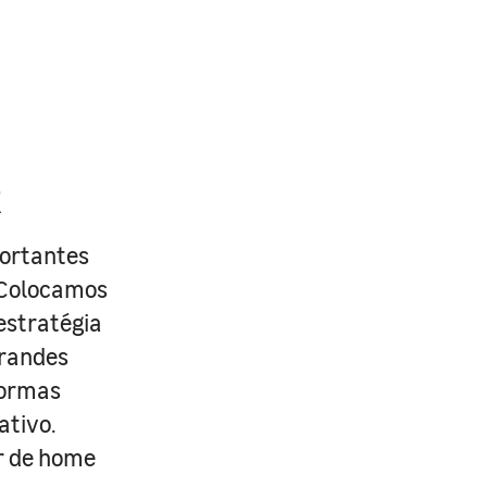
R
portantes
. Colocamos
estratégia
grandes
formas
ativo.
r de home