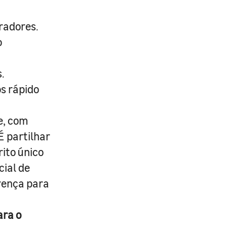
radores.
o
.
s rápido
e, com
É partilhar
rito único
cial de
erença para
ara o