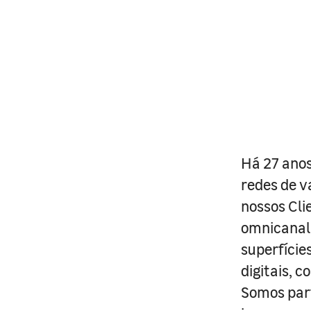
Há 27 anos
redes de v
nossos Cli
omnicanal 
superfície
digitais, 
Somos part