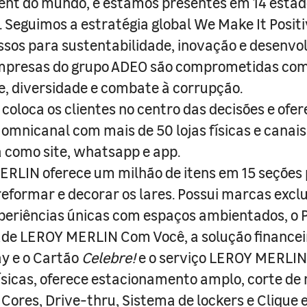
nt do mundo, e estamos presentes em 14 estad
s. Seguimos a estratégia global We Make It Posit
sos para sustentabilidade, inovação e desenvo
empresas do grupo ADEO são comprometidas com
e, diversidade e combate à corrupção.
coloca os clientes no centro das decisões e ofe
 omnicanal com mais de 50 lojas físicas e canai
a como site, whatsapp e app.
RLIN oferece um milhão de itens em 15 seções
 reformar e decorar os lares. Possui marcas excl
periências únicas com espaços ambientados, o
ade LEROY MERLIN Com Você, a solução finance
y e o Cartão
Celebre!
e o serviço LEROY MERLIN 
físicas, oferece estacionamento amplo, corte de
 Cores, Drive-thru, Sistema de lockers e Clique e