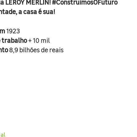
ja LEROY MERLIN! #ConstruimosOFuturo
ntade, a casa é sua!
em
1923
e trabalho
+ 10 mil
nto
8,9 bilhões de reais
ial