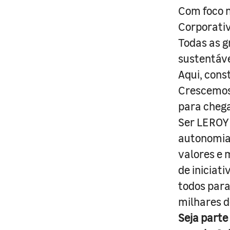
Com foco n
Corporativ
Todas as g
sustentáve
Aqui, cons
Crescemos 
para cheg
Ser LEROY 
autonomia 
valores e 
de iniciat
todos para
milhares d
Seja parte