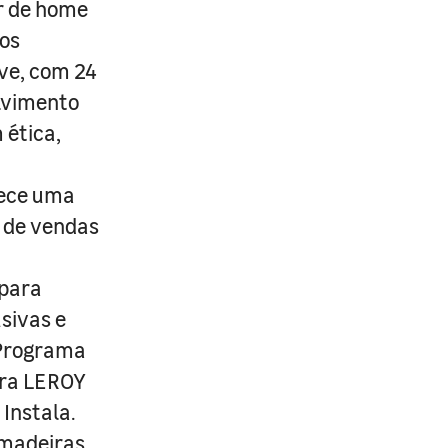
r de home
os
ive, com 24
lvimento
 ética,
rece uma
s de vendas
 para
usivas e
 Programa
ira LEROY
Instala.
 madeiras,