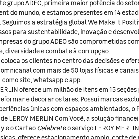
e grupo ADEO, primeira maior potência do seto
nt do mundo, e estamos presentes em 14 estad
s. Seguimos a estratégia global We Make It Posit
sos para sustentabilidade, inovação e desenvo
empresas do grupo ADEO são comprometidas com
e, diversidade e combate à corrupção.
coloca os clientes no centro das decisões e ofe
 omnicanal com mais de 50 lojas físicas e canai
a como site, whatsapp e app.
RLIN oferece um milhão de itens em 15 seções
 reformar e decorar os lares. Possui marcas excl
periências únicas com espaços ambientados, o
ade LEROY MERLIN Com Você, a solução finance
y e o Cartão
Celebre!
e o serviço LEROY MERLIN 
físicas, oferece estacionamento amplo, corte de