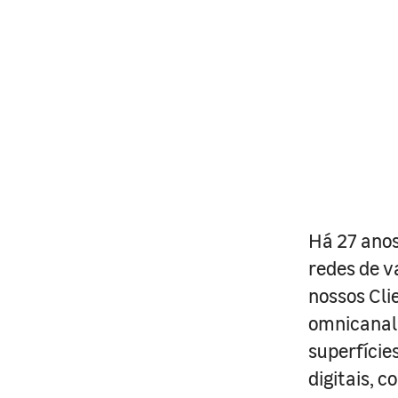
Há 27 anos
redes de v
nossos Cli
omnicanal 
superfície
digitais, 