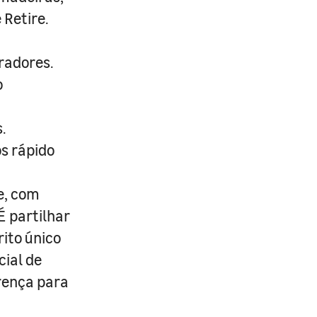
 Retire.
radores.
o
.
s rápido
e, com
É partilhar
rito único
cial de
erença para