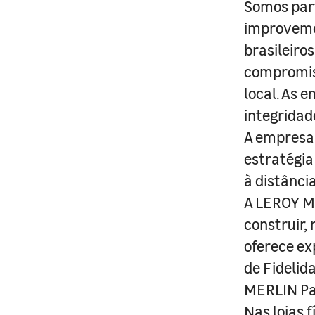
Somos part
improveme
brasileiro
compromis
local. As 
integridad
A empresa 
estratégia
à distânci
A LEROY ME
construir,
oferece ex
de Fidelid
MERLIN Pa
Nas lojas 