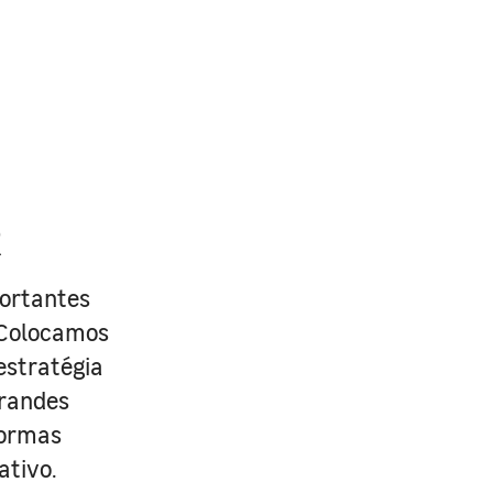
R
portantes
. Colocamos
estratégia
grandes
formas
ativo.