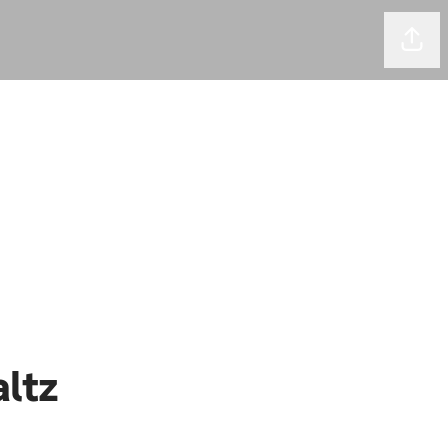
Comp
altz