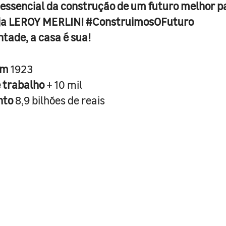
 essencial da construção de um futuro melhor p
ja LEROY MERLIN! #ConstruimosOFuturo
ntade, a casa é sua!
em
1923
e trabalho
+ 10 mil
nto
8,9 bilhões de reais