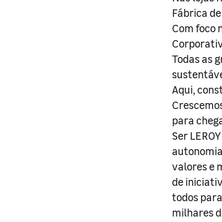
Fábrica de
Com foco n
Corporativ
Todas as g
sustentáve
Aqui, cons
Crescemos 
para cheg
Ser LEROY 
autonomia 
valores e 
de iniciat
todos para
milhares d