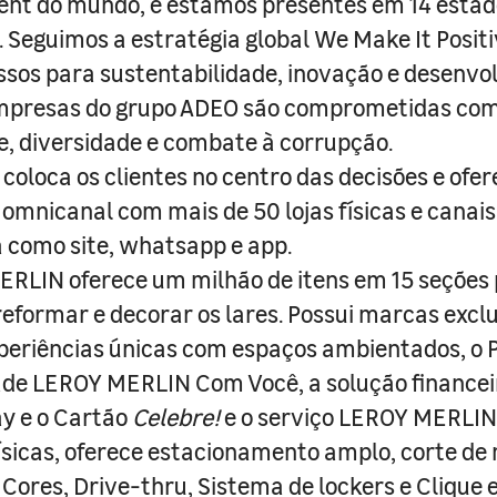
nt do mundo, e estamos presentes em 14 estad
s. Seguimos a estratégia global We Make It Posit
sos para sustentabilidade, inovação e desenvo
empresas do grupo ADEO são comprometidas com
e, diversidade e combate à corrupção.
coloca os clientes no centro das decisões e ofe
 omnicanal com mais de 50 lojas físicas e canai
a como site, whatsapp e app.
RLIN oferece um milhão de itens em 15 seções
 reformar e decorar os lares. Possui marcas excl
periências únicas com espaços ambientados, o
ade LEROY MERLIN Com Você, a solução finance
y e o Cartão
Celebre!
e o serviço LEROY MERLIN 
físicas, oferece estacionamento amplo, corte de
 Cores, Drive-thru, Sistema de lockers e Clique e