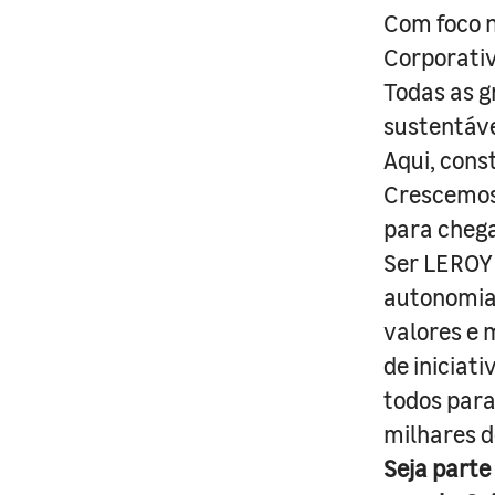
Com foco n
Corporativ
Todas as g
sustentáve
Aqui, cons
Crescemos 
para cheg
Ser LEROY 
autonomia 
valores e 
de iniciat
todos para
milhares d
Seja parte