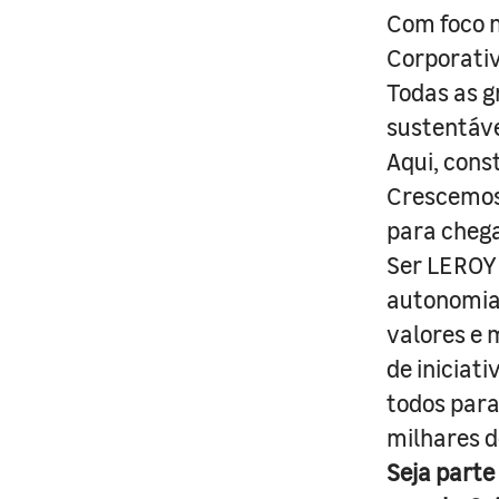
Com foco n
Corporativ
Todas as g
sustentáve
Aqui, cons
Crescemos 
para cheg
Ser LEROY 
autonomia 
valores e 
de iniciat
todos para
milhares d
Seja parte