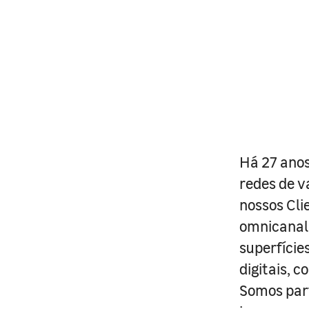
Há 27 anos
redes de v
nossos Cli
omnicanal 
superfície
digitais, 
Somos part