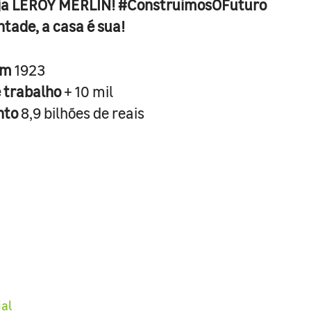
ja LEROY MERLIN! #ConstruimosOFuturo
ntade, a casa é sua!
em
1923
e trabalho
+ 10 mil
nto
8,9 bilhões de reais
ial