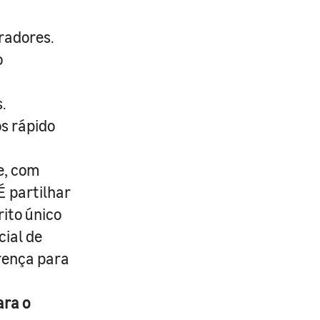
radores.
o
.
s rápido
e, com
É partilhar
rito único
cial de
erença para
ara o