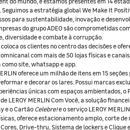
nt do mundo, e estamos presentes em 14 estad
s. Seguimos a estratégia global We Make It Posit
sos para sustentabilidade, inovação e desenvo
empresas do grupo ADEO são comprometidas com
e, diversidade e combate à corrupção.
coloca os clientes no centro das decisões e ofe
 omnicanal com mais de 50 lojas físicas e canai
a como site, whatsapp e app.
RLIN oferece um milhão de itens em 15 seções
 reformar e decorar os lares. Possui marcas excl
periências únicas com espaços ambientados, o
ade LEROY MERLIN Com Você, a solução finance
y e o Cartão
Celebre!
e o serviço LEROY MERLIN 
físicas, oferece estacionamento amplo, corte de
 Cores, Drive-thru, Sistema de lockers e Clique e