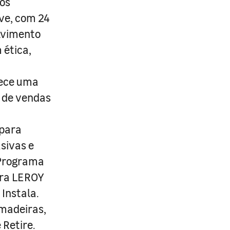
os
ive, com 24
lvimento
 ética,
rece uma
s de vendas
 para
usivas e
 Programa
ira LEROY
Instala.
 madeiras,
 Retire.