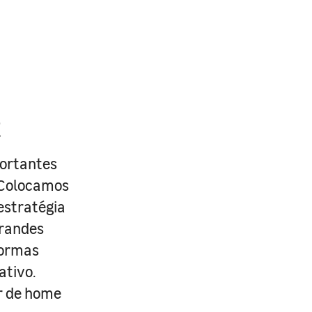
R
portantes
. Colocamos
estratégia
grandes
formas
ativo.
r de home