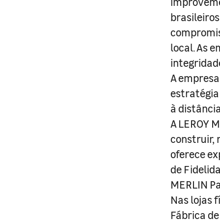
improveme
brasileiro
compromis
local. As 
integridad
A empresa 
estratégia
à distânci
A LEROY ME
construir,
oferece ex
de Fidelid
MERLIN Pa
Nas lojas 
Fábrica de