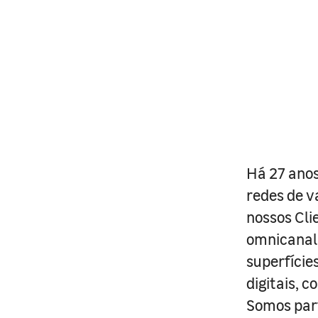
Há 27 anos
redes de v
nossos Cli
omnicanal 
superfície
digitais, 
Somos part