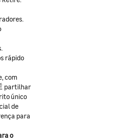
radores.
o
.
s rápido
e, com
É partilhar
rito único
cial de
erença para
ara o