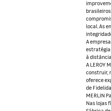
improveme
brasileiro
compromis
local. As 
integridad
A empresa 
estratégia
à distânci
A LEROY ME
construir,
oferece ex
de Fidelid
MERLIN Pa
Nas lojas 
Fábrica de