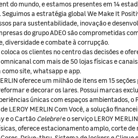
nt do mundo, e estamos presentes em 14 estad
s. Seguimos a estratégia global We Make It Posit
sos para sustentabilidade, inovação e desenvo
empresas do grupo ADEO são comprometidas com
e, diversidade e combate à corrupção.
coloca os clientes no centro das decisões e ofe
 omnicanal com mais de 50 lojas físicas e canai
a como site, whatsapp e app.
RLIN oferece um milhão de itens em 15 seções
 reformar e decorar os lares. Possui marcas excl
periências únicas com espaços ambientados, o
ade LEROY MERLIN Com Você, a solução finance
y e o Cartão
Celebre!
e o serviço LEROY MERLIN 
físicas, oferece estacionamento amplo, corte de
 Cores, Drive-thru, Sistema de lockers e Clique e