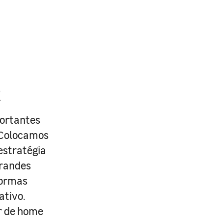
R
portantes
. Colocamos
estratégia
grandes
formas
ativo.
r de home