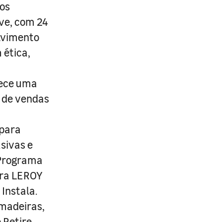
os
ive, com 24
lvimento
 ética,
rece uma
s de vendas
 para
usivas e
 Programa
ira LEROY
Instala.
 madeiras,
 Retire.