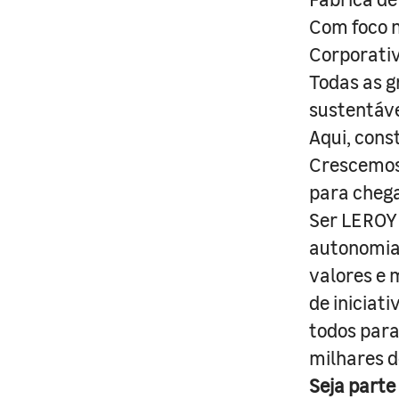
Com foco n
Corporativ
Todas as g
sustentáve
Aqui, cons
Crescemos 
para cheg
Ser LEROY 
autonomia 
valores e 
de iniciat
todos para
milhares d
Seja parte