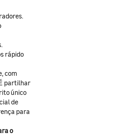
radores.
o
.
s rápido
e, com
É partilhar
rito único
cial de
erença para
ara o