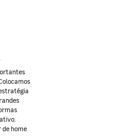
R
portantes
. Colocamos
estratégia
grandes
formas
ativo.
r de home