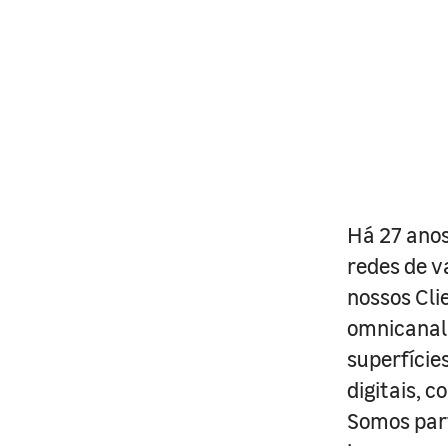
Há 27 anos
redes de v
nossos Cli
omnicanal 
superfície
digitais, 
Somos part