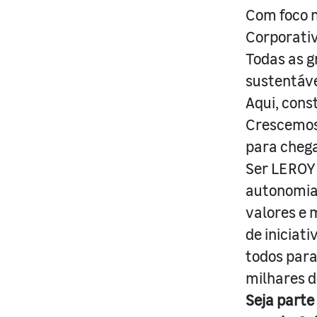
Com foco n
Corporativ
Todas as g
sustentáve
Aqui, cons
Crescemos 
para cheg
Ser LEROY 
autonomia 
valores e 
de iniciat
todos para
milhares d
Seja parte