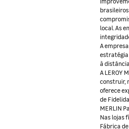
improveme
brasileiro
compromis
local. As 
integridad
A empresa 
estratégia
à distânci
A LEROY ME
construir,
oferece ex
de Fidelid
MERLIN Pa
Nas lojas 
Fábrica de