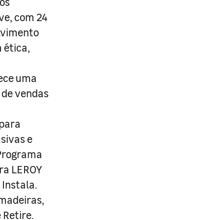
os
ive, com 24
lvimento
 ética,
rece uma
s de vendas
 para
usivas e
 Programa
ira LEROY
Instala.
 madeiras,
 Retire.