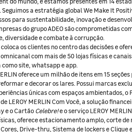
nt do mundo, e estamos presentes em 14 estad
s. Seguimos a estratégia global We Make It Posit
sos para sustentabilidade, inovação e desenvo
empresas do grupo ADEO são comprometidas com
e, diversidade e combate à corrupção.
coloca os clientes no centro das decisões e ofe
 omnicanal com mais de 50 lojas físicas e canai
a como site, whatsapp e app.
RLIN oferece um milhão de itens em 15 seções
 reformar e decorar os lares. Possui marcas excl
periências únicas com espaços ambientados, o
ade LEROY MERLIN Com Você, a solução finance
y e o Cartão
Celebre!
e o serviço LEROY MERLIN 
físicas, oferece estacionamento amplo, corte de
 Cores, Drive-thru, Sistema de lockers e Clique e