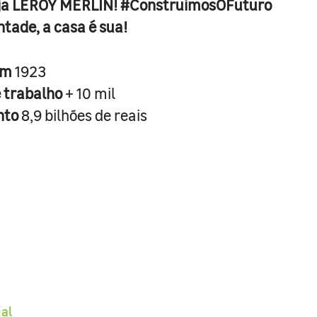
ja LEROY MERLIN! #ConstruimosOFuturo
ntade, a casa é sua!
em
1923
e trabalho
+ 10 mil
nto
8,9 bilhões de reais
ial