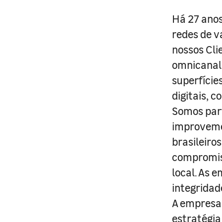
Há 27 anos
redes de v
nossos Cli
omnicanal 
superfície
digitais, 
Somos part
improveme
brasileiro
compromis
local. As 
integridad
A empresa 
estratégia