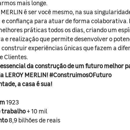
armos mais longe.
MERLIN é ser você mesmo, na sua singularidad
e confiança para atuar de forma colaborativa. 
melhores práticas todos os dias, criando um espí
iva e realização que permite desenvolver o poten
 construir experiências únicas que fazem a dif
e Clientes.
 essencial da construção de um futuro melhor p
ja LEROY MERLIN! #ConstruimosOFuturo
ntade, a casa é sua!
em
1923
e trabalho
+ 10 mil
nto
8,9 bilhões de reais