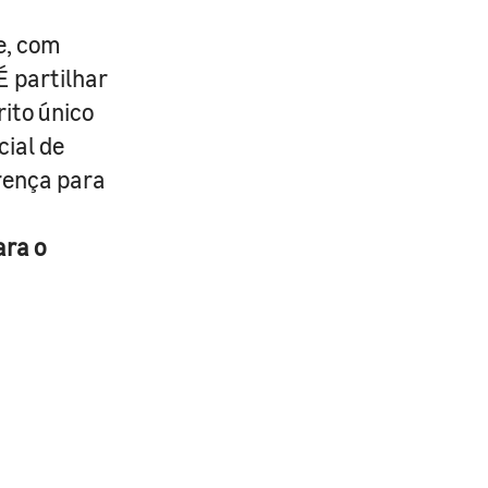
e, com
É partilhar
rito único
cial de
erença para
ara o