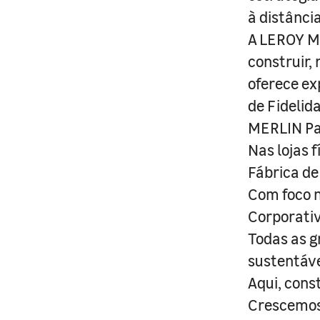
à distânci
A LEROY ME
construir,
oferece ex
de Fidelid
MERLIN Pa
Nas lojas 
Fábrica de
Com foco n
Corporativ
Todas as g
sustentáve
Aqui, cons
Crescemos 