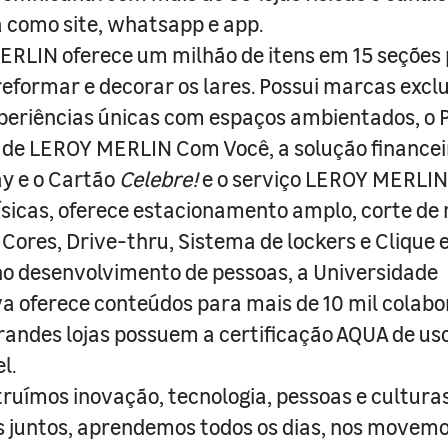
a como site, whatsapp e app.
RLIN oferece um milhão de itens em 15 seções
 reformar e decorar os lares. Possui marcas excl
periências únicas com espaços ambientados, o
ade LEROY MERLIN Com Você, a solução finance
y e o Cartão
Celebre!
e o serviço LEROY MERLIN 
físicas, oferece estacionamento amplo, corte de
 Cores, Drive-thru, Sistema de lockers e Clique e
o desenvolvimento de pessoas, a Universidade
a oferece conteúdos para mais de 10 mil colabo
randes lojas possuem a certificação AQUA de us
l.
truímos inovação, tecnologia, pessoas e culturas
juntos, aprendemos todos os dias, nos movemo