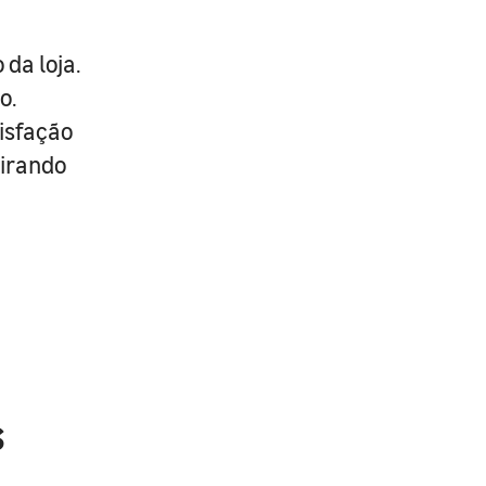
da loja.
o.
isfação
pirando
s