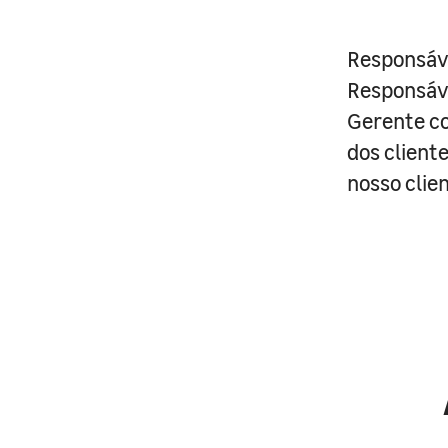
Responsáve
Responsáv
Gerente co
dos client
nosso clie