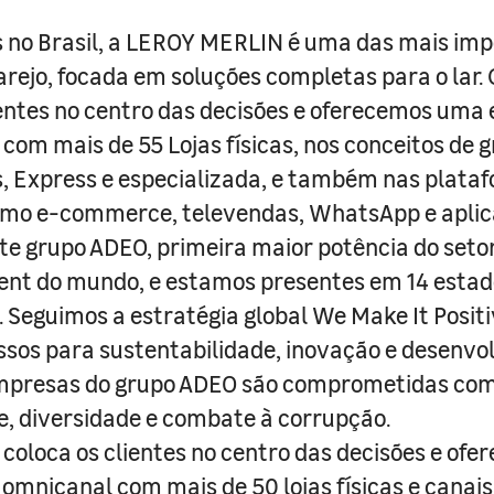
 no Brasil, a LEROY MERLIN é uma das mais im
arejo, focada em soluções completas para o lar
entes no centro das decisões e oferecemos uma 
com mais de 55 Lojas físicas, nos conceitos de 
s, Express e especializada, e também nas plata
como e-commerce, televendas, WhatsApp e aplic
e grupo ADEO, primeira maior potência do seto
nt do mundo, e estamos presentes em 14 estad
s. Seguimos a estratégia global We Make It Posit
sos para sustentabilidade, inovação e desenvo
empresas do grupo ADEO são comprometidas com
e, diversidade e combate à corrupção.
coloca os clientes no centro das decisões e ofe
 omnicanal com mais de 50 lojas físicas e canai