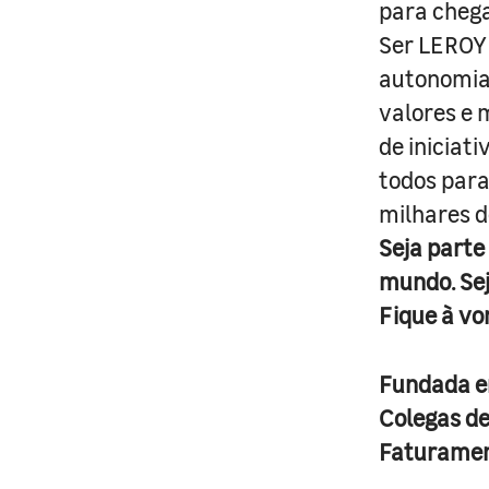
para cheg
Ser LEROY 
autonomia 
valores e 
de iniciat
todos para
milhares d
Seja parte
mundo. Se
Fique à vo
Fundada 
Colegas d
Faturame