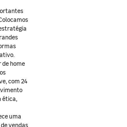
portantes
. Colocamos
estratégia
grandes
formas
ativo.
r de home
os
ive, com 24
lvimento
 ética,
rece uma
s de vendas