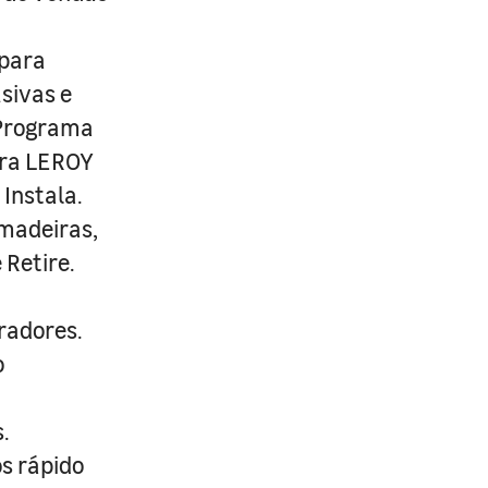
 para
usivas e
 Programa
ira LEROY
Instala.
 madeiras,
 Retire.
radores.
o
.
s rápido