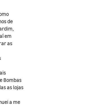
como
nos de
Jardim,
aí em
rar as
s
ais
 de Bombas
as as lojas
nuei a me