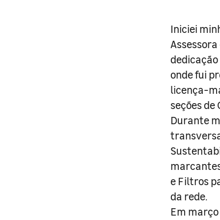
Iniciei mi
Assessora 
dedicação 
onde fui p
licença-ma
seções de 
Durante mi
transversa
Sustentabi
marcantes,
e Filtros p
da rede.
Em março d