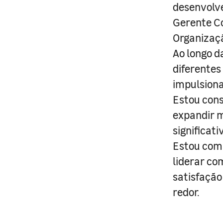
desenvolve
Gerente Co
Organizaçã
Ao longo d
diferentes
impulsiona
Estou con
expandir m
significat
Estou comp
liderar co
satisfação
redor.