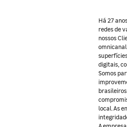
Há 27 anos
redes de v
nossos Cli
omnicanal 
superfície
digitais, 
Somos part
improveme
brasileiro
compromis
local. As 
integridad
A empresa 