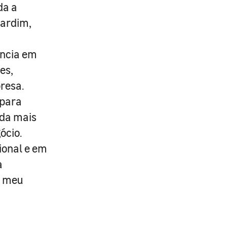
da a
Jardim,
ência em
es,
resa.
 para
nda mais
ócio.
ional e em
a
o meu