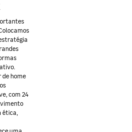
R
portantes
. Colocamos
estratégia
grandes
formas
ativo.
r de home
os
ive, com 24
lvimento
 ética,
rece uma