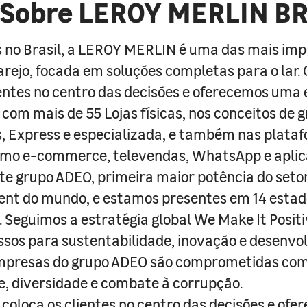
Sobre LEROY MERLIN B
 no Brasil, a LEROY MERLIN é uma das mais im
arejo, focada em soluções completas para o lar
entes no centro das decisões e oferecemos uma 
com mais de 55 Lojas físicas, nos conceitos de 
s, Express e especializada, e também nas plata
como e-commerce, televendas, WhatsApp e aplic
e grupo ADEO, primeira maior potência do seto
nt do mundo, e estamos presentes em 14 estad
s. Seguimos a estratégia global We Make It Posit
sos para sustentabilidade, inovação e desenvo
empresas do grupo ADEO são comprometidas com
e, diversidade e combate à corrupção.
coloca os clientes no centro das decisões e ofe