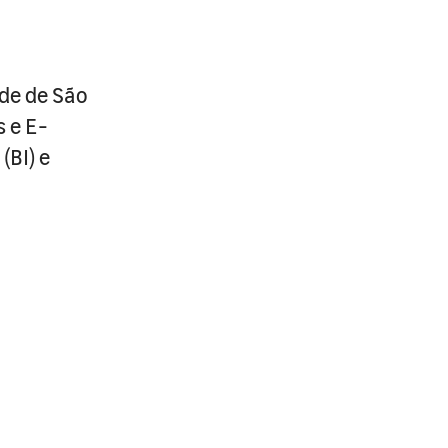
de de São
 e E-
(BI) e