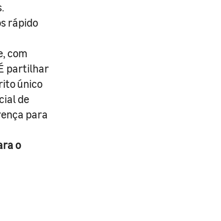
.
s rápido
e, com
É partilhar
rito único
cial de
erença para
ara o