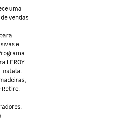
rece uma
s de vendas
 para
usivas e
 Programa
ira LEROY
Instala.
 madeiras,
 Retire.
radores.
o