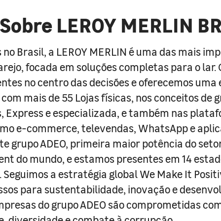
Sobre LEROY MERLIN B
 no Brasil, a LEROY MERLIN é uma das mais im
arejo, focada em soluções completas para o lar
entes no centro das decisões e oferecemos uma 
com mais de 55 Lojas físicas, nos conceitos de 
s, Express e especializada, e também nas plata
como e-commerce, televendas, WhatsApp e aplic
e grupo ADEO, primeira maior potência do seto
nt do mundo, e estamos presentes em 14 estad
s. Seguimos a estratégia global We Make It Posit
sos para sustentabilidade, inovação e desenvo
empresas do grupo ADEO são comprometidas com
e, diversidade e combate à corrupção.