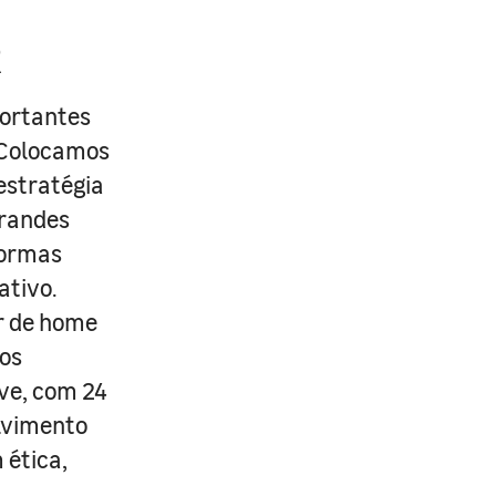
R
portantes
. Colocamos
estratégia
grandes
formas
ativo.
r de home
os
ive, com 24
lvimento
 ética,