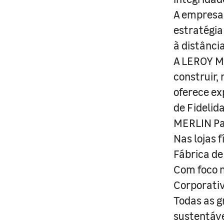
A empresa 
estratégia
à distânci
A LEROY ME
construir,
oferece ex
de Fidelid
MERLIN Pa
Nas lojas 
Fábrica de
Com foco n
Corporativ
Todas as g
sustentáve