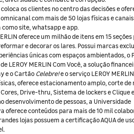
coloca os clientes no centro das decisões e ofe
 omnicanal com mais de 50 lojas físicas e canai
a como site, whatsapp e app.
RLIN oferece um milhão de itens em 15 seções
 reformar e decorar os lares. Possui marcas excl
periências únicas com espaços ambientados, o
ade LEROY MERLIN Com Você, a solução finance
y e o Cartão
Celebre!
e o serviço LEROY MERLIN 
físicas, oferece estacionamento amplo, corte de
 Cores, Drive-thru, Sistema de lockers e Clique e
o desenvolvimento de pessoas, a Universidade
a oferece conteúdos para mais de 10 mil colabo
randes lojas possuem a certificação AQUA de us
l.