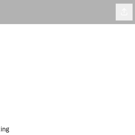
Comp
ing