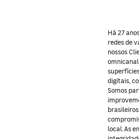
Há 27 anos
redes de v
nossos Cli
omnicanal 
superfície
digitais, 
Somos part
improveme
brasileiro
compromis
local. As 
integridad