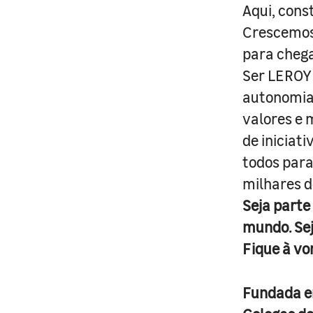
Aqui, cons
Crescemos 
para cheg
Ser LEROY 
autonomia 
valores e 
de iniciat
todos para
milhares d
Seja parte
mundo. Se
Fique à vo
Fundada 