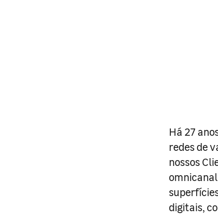
Há 27 anos
redes de v
nossos Cli
omnicanal 
superfície
digitais, 