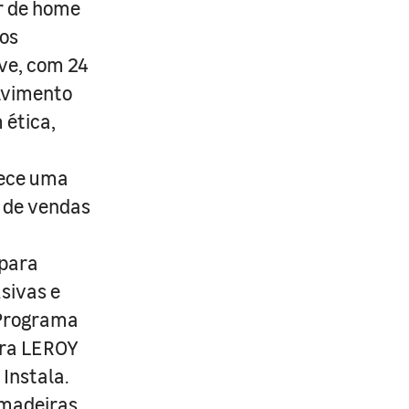
r de home
os
ive, com 24
lvimento
 ética,
rece uma
s de vendas
 para
usivas e
 Programa
ira LEROY
Instala.
 madeiras,