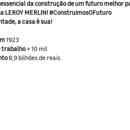
 essencial da construção de um futuro melhor p
ja LEROY MERLIN! #ConstruimosOFuturo
ntade, a casa é sua!
em
1923
e trabalho
+ 10 mil
nto
8,9 bilhões de reais