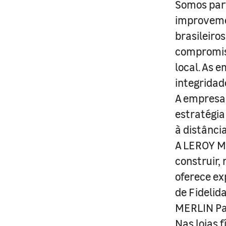
Somos part
improveme
brasileiro
compromis
local. As 
integridad
A empresa 
estratégia
à distânci
A LEROY ME
construir,
oferece ex
de Fidelid
MERLIN Pa
Nas lojas 