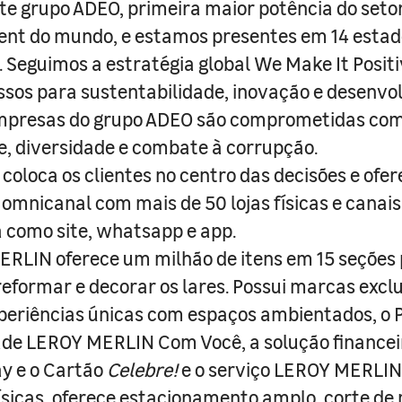
e grupo ADEO, primeira maior potência do seto
nt do mundo, e estamos presentes em 14 estad
s. Seguimos a estratégia global We Make It Posit
sos para sustentabilidade, inovação e desenvo
empresas do grupo ADEO são comprometidas com
e, diversidade e combate à corrupção.
coloca os clientes no centro das decisões e ofe
 omnicanal com mais de 50 lojas físicas e canai
a como site, whatsapp e app.
RLIN oferece um milhão de itens em 15 seções
 reformar e decorar os lares. Possui marcas excl
periências únicas com espaços ambientados, o
ade LEROY MERLIN Com Você, a solução finance
y e o Cartão
Celebre!
e o serviço LEROY MERLIN 
físicas, oferece estacionamento amplo, corte de