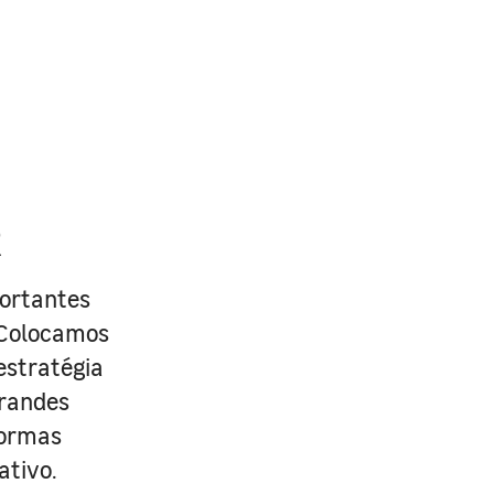
R
portantes
. Colocamos
estratégia
grandes
formas
ativo.