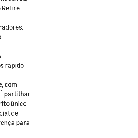
 Retire.
radores.
o
.
s rápido
e, com
É partilhar
rito único
cial de
erença para