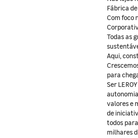
Fábrica de
Com foco n
Corporativ
Todas as g
sustentáve
Aqui, cons
Crescemos 
para cheg
Ser LEROY 
autonomia 
valores e 
de iniciat
todos para
milhares d