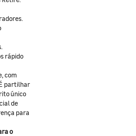
radores.
o
.
s rápido
e, com
É partilhar
rito único
cial de
erença para
ara o