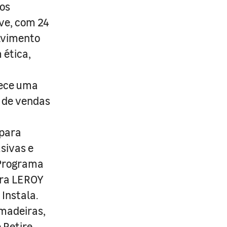
os
ive, com 24
lvimento
 ética,
rece uma
s de vendas
 para
usivas e
 Programa
ira LEROY
Instala.
 madeiras,
 Retire.