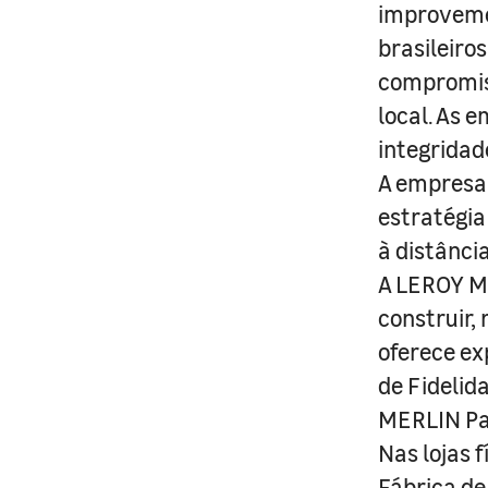
improveme
brasileiro
compromis
local. As 
integridad
A empresa 
estratégia
à distânci
A LEROY ME
construir,
oferece ex
de Fidelid
MERLIN Pa
Nas lojas 
Fábrica de