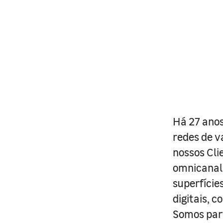
Há 27 anos
redes de v
nossos Cli
omnicanal 
superfície
digitais, 
Somos part