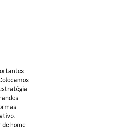
R
portantes
. Colocamos
estratégia
grandes
formas
ativo.
r de home