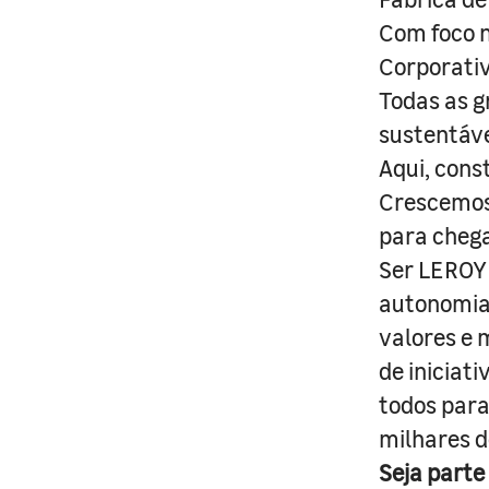
Com foco n
Corporativ
Todas as g
sustentáve
Aqui, cons
Crescemos 
para cheg
Ser LEROY 
autonomia 
valores e 
de iniciat
todos para
milhares d
Seja parte