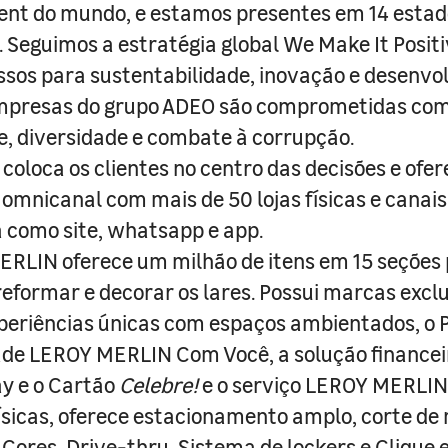
nt do mundo, e estamos presentes em 14 estad
s. Seguimos a estratégia global We Make It Posit
sos para sustentabilidade, inovação e desenvo
empresas do grupo ADEO são comprometidas com
e, diversidade e combate à corrupção.
coloca os clientes no centro das decisões e ofe
 omnicanal com mais de 50 lojas físicas e canai
a como site, whatsapp e app.
RLIN oferece um milhão de itens em 15 seções
 reformar e decorar os lares. Possui marcas excl
periências únicas com espaços ambientados, o
ade LEROY MERLIN Com Você, a solução finance
y e o Cartão
Celebre!
e o serviço LEROY MERLIN 
físicas, oferece estacionamento amplo, corte de
 Cores, Drive-thru, Sistema de lockers e Clique e