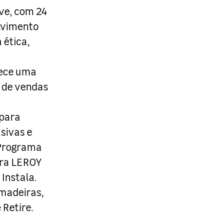
ive, com 24
lvimento
 ética,
rece uma
s de vendas
 para
usivas e
 Programa
ira LEROY
Instala.
 madeiras,
 Retire.