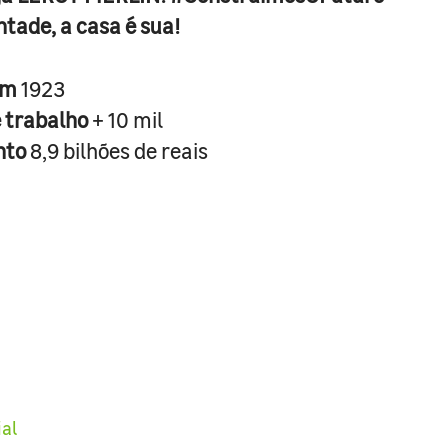
ntade, a casa é sua!
em
1923
e trabalho
+ 10 mil
nto
8,9 bilhões de reais
ial