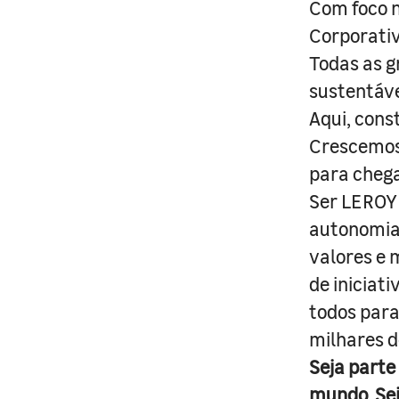
Com foco n
Corporativ
Todas as g
sustentáve
Aqui, cons
Crescemos 
para cheg
Ser LEROY 
autonomia 
valores e 
de iniciat
todos para
milhares d
Seja parte
mundo. Se