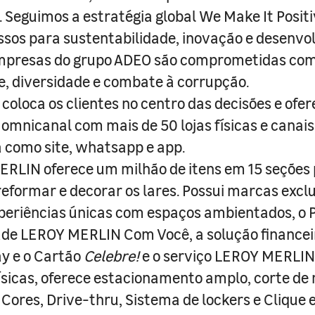
s. Seguimos a estratégia global We Make It Posit
sos para sustentabilidade, inovação e desenvo
empresas do grupo ADEO são comprometidas com
e, diversidade e combate à corrupção.
coloca os clientes no centro das decisões e ofe
 omnicanal com mais de 50 lojas físicas e canai
a como site, whatsapp e app.
RLIN oferece um milhão de itens em 15 seções
 reformar e decorar os lares. Possui marcas excl
periências únicas com espaços ambientados, o
ade LEROY MERLIN Com Você, a solução finance
y e o Cartão
Celebre!
e o serviço LEROY MERLIN 
físicas, oferece estacionamento amplo, corte de
 Cores, Drive-thru, Sistema de lockers e Clique e