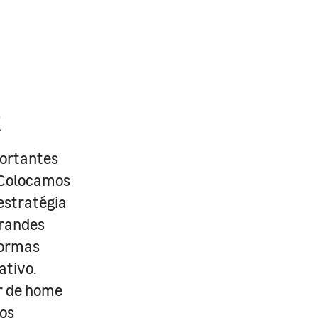
R
portantes
. Colocamos
estratégia
grandes
formas
ativo.
r de home
os