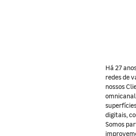
Há 27 anos
redes de v
nossos Cli
omnicanal 
superfície
digitais, 
Somos part
improveme