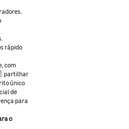
radores.
o
.
s rápido
e, com
É partilhar
rito único
cial de
erença para
ara o