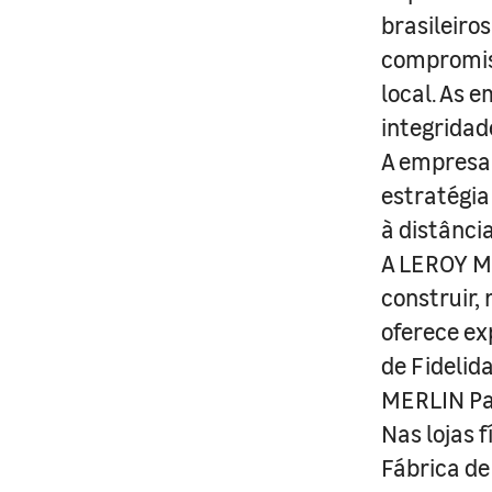
brasileiro
compromis
local. As 
integridad
A empresa 
estratégia
à distânci
A LEROY ME
construir,
oferece ex
de Fidelid
MERLIN Pa
Nas lojas 
Fábrica de