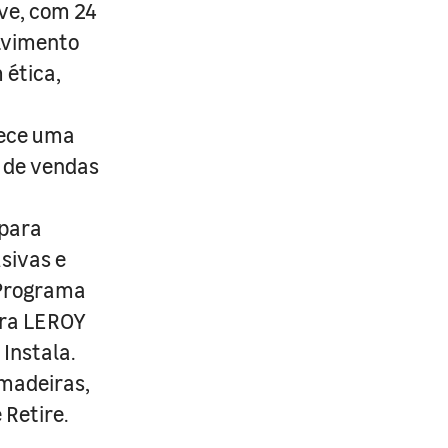
ive, com 24
lvimento
 ética,
rece uma
s de vendas
 para
usivas e
 Programa
ira LEROY
Instala.
 madeiras,
 Retire.