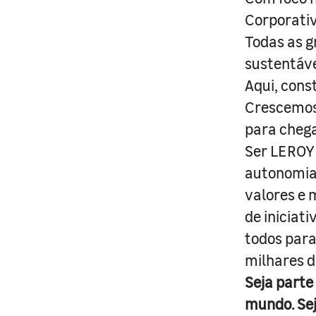
Corporativ
Todas as g
sustentáve
Aqui, cons
Crescemos 
para cheg
Ser LEROY 
autonomia 
valores e 
de iniciat
todos para
milhares d
Seja parte
mundo. Se