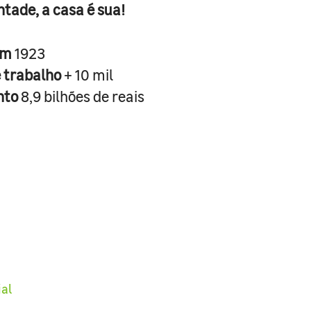
ntade, a casa é sua!
em
1923
e trabalho
+ 10 mil
nto
8,9 bilhões de reais
ial