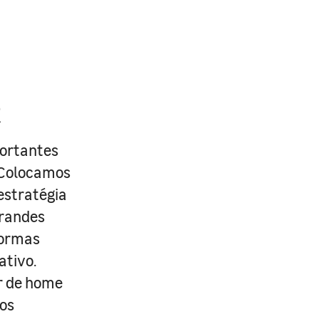
R
portantes
. Colocamos
estratégia
grandes
formas
ativo.
r de home
os