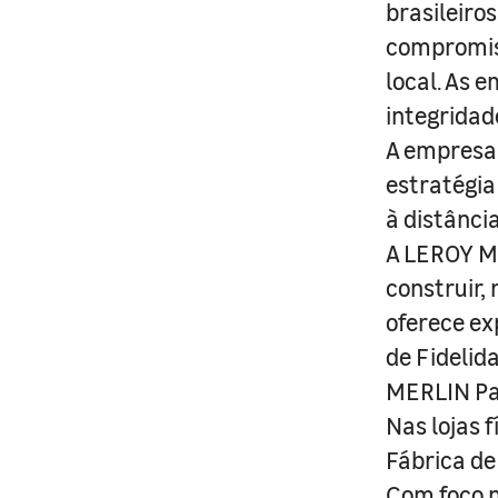
brasileiro
compromis
local. As 
integridad
A empresa 
estratégia
à distânci
A LEROY ME
construir,
oferece ex
de Fidelid
MERLIN Pa
Nas lojas 
Fábrica de
Com foco n