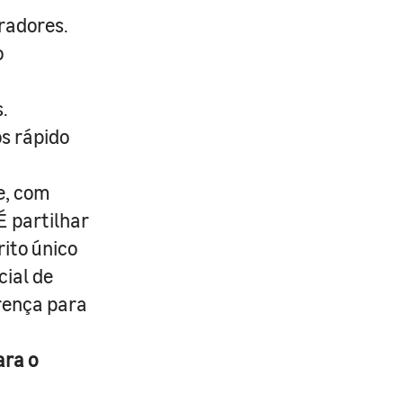
radores.
o
.
s rápido
e, com
É partilhar
rito único
cial de
erença para
ara o