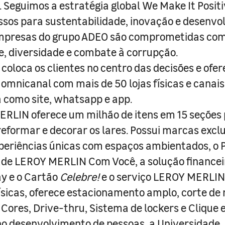
s. Seguimos a estratégia global We Make It Posit
sos para sustentabilidade, inovação e desenvo
empresas do grupo ADEO são comprometidas com
e, diversidade e combate à corrupção.
coloca os clientes no centro das decisões e ofe
 omnicanal com mais de 50 lojas físicas e canai
a como site, whatsapp e app.
RLIN oferece um milhão de itens em 15 seções
 reformar e decorar os lares. Possui marcas excl
periências únicas com espaços ambientados, o
ade LEROY MERLIN Com Você, a solução finance
y e o Cartão
Celebre!
e o serviço LEROY MERLIN 
físicas, oferece estacionamento amplo, corte de
 Cores, Drive-thru, Sistema de lockers e Clique e
o desenvolvimento de pessoas, a Universidade