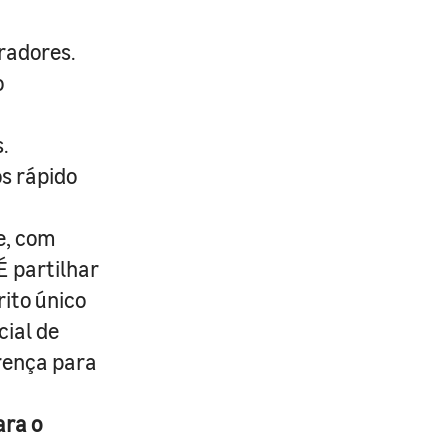
radores.
o
.
s rápido
e, com
É partilhar
rito único
cial de
erença para
ara o