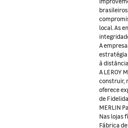
improveme
brasileiro
compromis
local. As 
integridad
A empresa 
estratégia
à distânci
A LEROY ME
construir,
oferece ex
de Fidelid
MERLIN Pa
Nas lojas 
Fábrica de