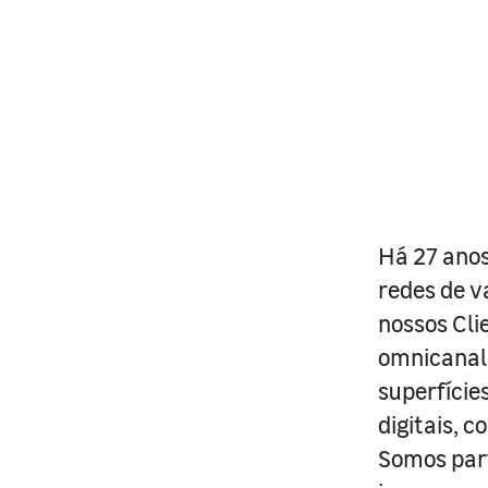
Há 27 anos
redes de v
nossos Cli
omnicanal 
superfície
digitais, 
Somos part