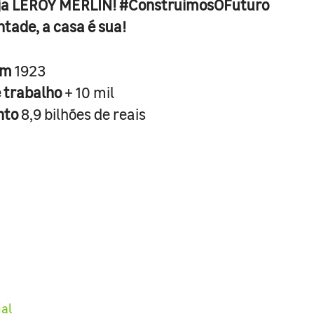
ja LEROY MERLIN! #ConstruimosOFuturo
ntade, a casa é sua!
em
1923
e trabalho
+ 10 mil
nto
8,9 bilhões de reais
ial