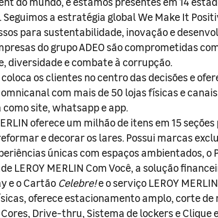
nt do mundo, e estamos presentes em 14 estad
s. Seguimos a estratégia global We Make It Posit
sos para sustentabilidade, inovação e desenvo
empresas do grupo ADEO são comprometidas com
e, diversidade e combate à corrupção.
coloca os clientes no centro das decisões e ofe
 omnicanal com mais de 50 lojas físicas e canai
a como site, whatsapp e app.
RLIN oferece um milhão de itens em 15 seções
 reformar e decorar os lares. Possui marcas excl
periências únicas com espaços ambientados, o
ade LEROY MERLIN Com Você, a solução finance
y e o Cartão
Celebre!
e o serviço LEROY MERLIN 
físicas, oferece estacionamento amplo, corte de
 Cores, Drive-thru, Sistema de lockers e Clique e