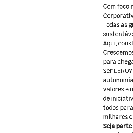
Com foco n
Corporativ
Todas as g
sustentáve
Aqui, cons
Crescemos 
para cheg
Ser LEROY 
autonomia 
valores e 
de iniciat
todos para
milhares d
Seja parte