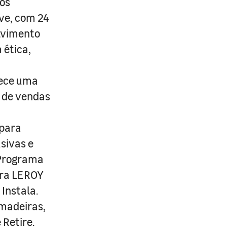
os
ive, com 24
lvimento
 ética,
rece uma
s de vendas
 para
usivas e
 Programa
ira LEROY
Instala.
 madeiras,
 Retire.