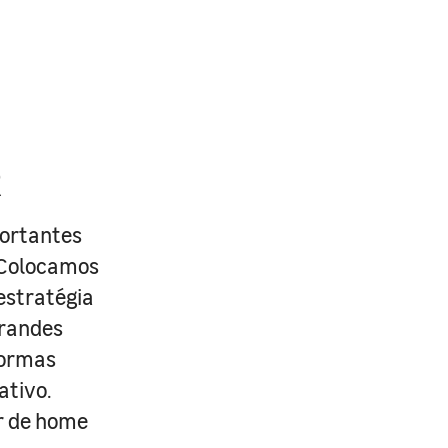
R
portantes
. Colocamos
estratégia
grandes
formas
ativo.
r de home