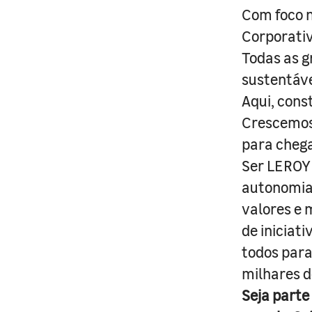
Com foco n
Corporativ
Todas as g
sustentáve
Aqui, cons
Crescemos 
para cheg
Ser LEROY 
autonomia 
valores e 
de iniciat
todos para
milhares d
Seja parte