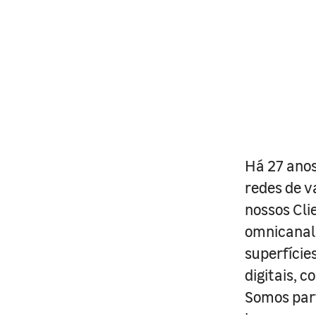
Há 27 anos
redes de v
nossos Cli
omnicanal 
superfície
digitais, 
Somos part