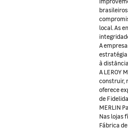
improveme
brasileiro
compromis
local. As 
integridad
A empresa 
estratégia
à distânci
A LEROY ME
construir,
oferece ex
de Fidelid
MERLIN Pa
Nas lojas 
Fábrica de