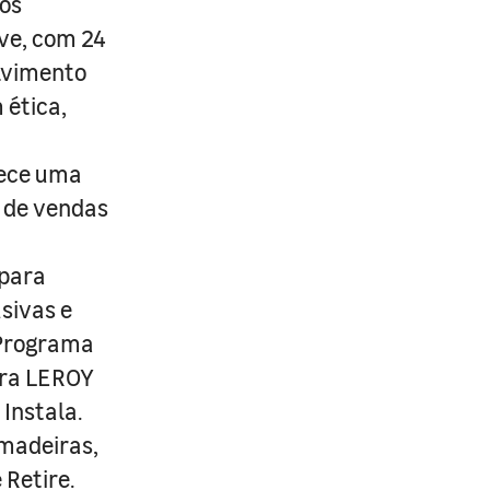
os
ive, com 24
lvimento
 ética,
rece uma
s de vendas
 para
usivas e
 Programa
ira LEROY
Instala.
 madeiras,
 Retire.