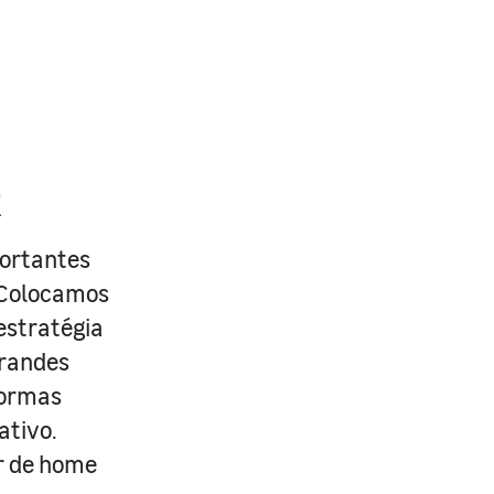
R
portantes
. Colocamos
estratégia
grandes
formas
ativo.
r de home