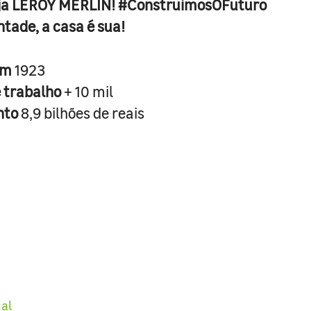
ja LEROY MERLIN! #ConstruimosOFuturo
ntade, a casa é sua!
em
1923
e trabalho
+ 10 mil
nto
8,9 bilhões de reais
ial