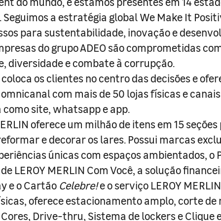
nt do mundo, e estamos presentes em 14 estad
s. Seguimos a estratégia global We Make It Posit
sos para sustentabilidade, inovação e desenvo
empresas do grupo ADEO são comprometidas com
e, diversidade e combate à corrupção.
coloca os clientes no centro das decisões e ofe
 omnicanal com mais de 50 lojas físicas e canai
a como site, whatsapp e app.
RLIN oferece um milhão de itens em 15 seções
 reformar e decorar os lares. Possui marcas excl
periências únicas com espaços ambientados, o
ade LEROY MERLIN Com Você, a solução finance
y e o Cartão
Celebre!
e o serviço LEROY MERLIN 
físicas, oferece estacionamento amplo, corte de
 Cores, Drive-thru, Sistema de lockers e Clique e