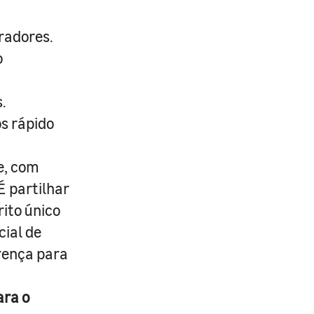
radores.
o
.
s rápido
e, com
É partilhar
rito único
cial de
erença para
ara o