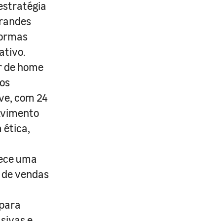
estratégia
grandes
formas
ativo.
r de home
os
ive, com 24
lvimento
 ética,
rece uma
s de vendas
 para
usivas e