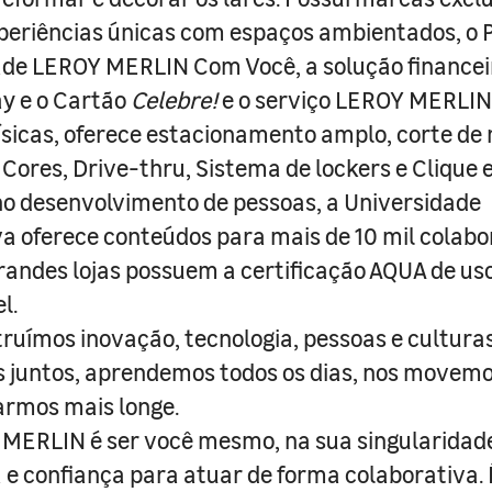
periências únicas com espaços ambientados, o
ade LEROY MERLIN Com Você, a solução finance
y e o Cartão
Celebre!
e o serviço LEROY MERLIN 
físicas, oferece estacionamento amplo, corte de
 Cores, Drive-thru, Sistema de lockers e Clique e
o desenvolvimento de pessoas, a Universidade
a oferece conteúdos para mais de 10 mil colabo
randes lojas possuem a certificação AQUA de us
l.
truímos inovação, tecnologia, pessoas e culturas
juntos, aprendemos todos os dias, nos movemo
armos mais longe.
MERLIN é ser você mesmo, na sua singularidad
e confiança para atuar de forma colaborativa. 