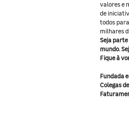
valores e 
de iniciat
todos para
milhares d
Seja parte
mundo. Se
Fique à vo
Fundada 
Colegas d
Faturame