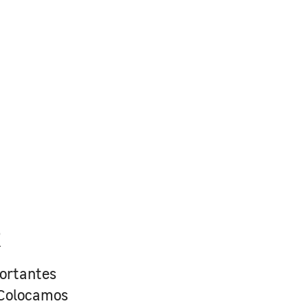
R
portantes
. Colocamos