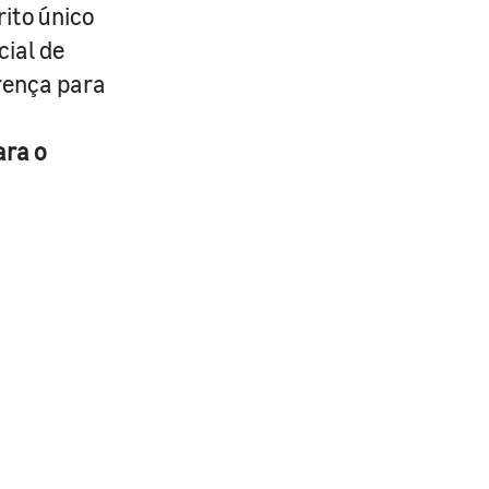
rito único
cial de
erença para
ara o