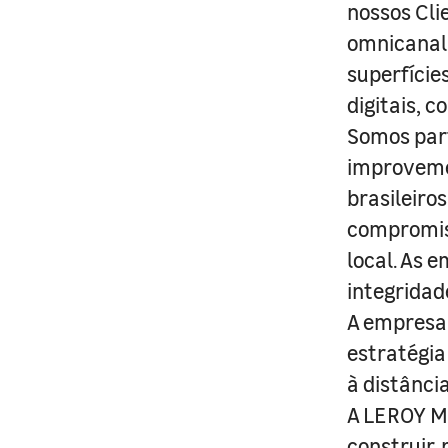
nossos Cli
omnicanal 
superfície
digitais, 
Somos part
improveme
brasileiro
compromis
local. As 
integridad
A empresa 
estratégia
à distânci
A LEROY ME
construir,