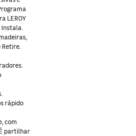
 Programa
ira LEROY
Instala.
 madeiras,
 Retire.
radores.
o
.
s rápido
e, com
É partilhar