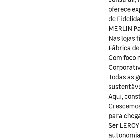
oferece ex
de Fidelid
MERLIN Pa
Nas lojas 
Fábrica de
Com foco n
Corporativ
Todas as g
sustentáve
Aqui, cons
Crescemos 
para cheg
Ser LEROY 
autonomia 