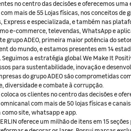
entes no centro das decisões e oferecemos uma 
com mais de 55 Lojas físicas, nos conceitos de 
s, Express e especializada, e também nas plata
como e-commerce, televendas, WhatsApp e aplic
e grupo ADEO, primeira maior potência do seto
nt do mundo, e estamos presentes em 14 estad
s. Seguimos a estratégia global We Make It Posit
sos para sustentabilidade, inovação e desenvo
empresas do grupo ADEO são comprometidas com
e, diversidade e combate à corrupção.
coloca os clientes no centro das decisões e ofe
 omnicanal com mais de 50 lojas físicas e canai
a como site, whatsapp e app.
RLIN oferece um milhão de itens em 15 seções
 reformar e decorar os lares. Possui marcas excl